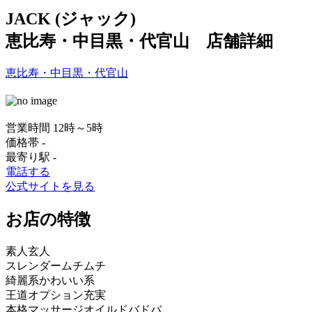
JACK (ジャック)
恵比寿・中目黒・代官山 店舗詳細
恵比寿・中目黒・代官山
営業時間
12時～5時
価格帯
-
最寄り駅
-
電話する
公式サイトを見る
お店の特徴
素人
玄人
スレンダー
ムチムチ
綺麗系
かわいい系
王道
オプション充実
本格マッサージ
オイルドバドバ