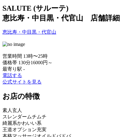
SALUTE (サルーテ)
恵比寿・中目黒・代官山 店舗詳細
恵比寿・中目黒・代官山
営業時間
13時〜25時
価格帯
130分16000円～
最寄り駅
-
電話する
公式サイトを見る
お店の特徴
素人
玄人
スレンダー
ムチムチ
綺麗系
かわいい系
王道
オプション充実
本格マッサージ
オイルドバドバ