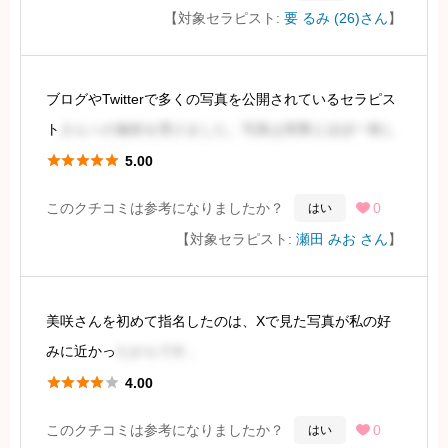
【対象セラピスト:
要 るみ (26)さん
】
セラピストの方は、事前に抱いていたイメージとは少し
違いましたが、細身で黒髪の清楚な
ブログやTwitterで多くの写真を公開されているセラピス
続きを見るには会員登録
ト
さんへの施術を受けました。写真は実際とほぼ一致し
ており、体型は細すぎず太すぎず、胸のサイズはDカッ





5.00
プ程度に見受けられました。
このクチコミは参考になりましたか？
0
はい

【対象セラピスト:
瀬田 みお さん
】
しかし、実際にお会いした際、写真と異なる点に気づき
ま
美咲さんを初めて指名したのは、Xで見た写真が私の好
続きを見るには会員登録
みに近かっ
たからです。





4.00
施術はスペシャルウェーブセラピー90分（18,000円）を
このクチコミは参考になりましたか？
0
はい

選択し、指名料とディープリンパ、衣装チェンジ（BD）