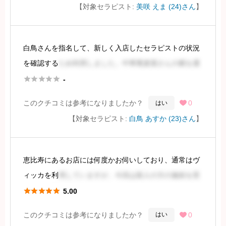
【対象セラピスト:
美咲 えま (24)さん
】
を含め、合計23,000円でした。
SNSの写真では
白鳥さんを指名して、新しく入店したセラピストの状況
を確認する
ため利用しました。中華蕎麦屋さんの横を通
続きを見るには会員登録
り、マンションへ向かいます。





-
このクチコミは参考になりましたか？
0
はい

部屋に到着すると、黒髪の清楚で美しいセラピストが出
【対象セラピスト:
白鳥 あすか (23)さん
】
迎えてくれました。ルックスは現代的な女性らしさがあ
り、ギャ
恵比寿にあるお店には何度かお伺いしており、通常はヴ
続きを見るには会員登録
ィッカを利
用していますが、今回は新人の方の施術を受
けたいと思い予約しました。





5.00
このクチコミは参考になりましたか？
0
はい

事前にギャルっぽい雰囲気を想像していましたが、マン