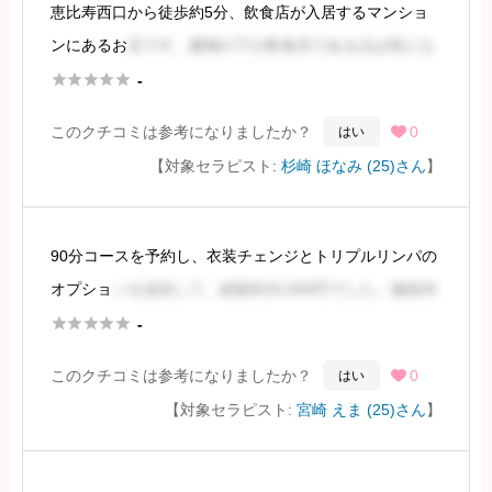
恵比寿西口から徒歩約5分、飲食店が入居するマンショ
ンにあるお
店です。建物の下が飲食店である点は気にな
りましたが、店内は非常に清潔でした。





-
このクチコミは参考になりましたか？
0
はい

施術者はスレンダーで、胸もお尻も小さめ、全体的にミ
【対象セラピスト:
杉崎 ほなみ (25)さん
】
ニマムな体型ですが、女性らしい柔らかさも感じら
続きを見るには会員登録
90分コースを予約し、衣装チェンジとトリプルリンパの
オプショ
ンを追加して、総額約25,000円でした。施術内
容は全体的に満足できるものでした。





-
このクチコミは参考になりましたか？
0
はい

セラピストの容姿は、掲載写真とほぼ変わりありませ
【対象セラピスト:
宮崎 えま (25)さん
】
ん。アナウンサーの加藤綾子さんに少し似てお
続きを見るには会員登録