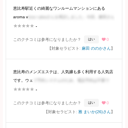
恵比寿駅近くの綺麗なワンルームマンションにある
aroma v
icca＋plusさんを再訪しました。今回、麻田さん
にお世話になりました。同店では珍しく、Twitterに加え





-
個人LINEも開設されており、興味を引かれた理由の一つ
このクチコミは参考になりましたか？
0
はい

です。
【対象セラピスト:
麻田 ののかさん
】
麻田さ
恵比寿のメンズエステは、人気嬢も多く利用する人気店
続きを見るには会員登録
です。ウェ
ブ予約システムのため、電話予約は不要で
す。予約完了メールと施術1時間前のリマインドメール





-
が届き、マンションの住所も記載されているためスムー
このクチコミは参考になりましたか？
0
はい

ズに訪問できます。
【対象セラピスト:
雅 まいか(26)さん
】
オートロックマンショ