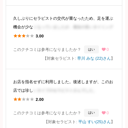
容姿は、どちらかといえばきれい系で、雰囲
久しぶりにセラピストの交代が重なったため、足を運ぶ
続きを見るには会員登録
機会が少な
くなっていましたが、都合の良いタイミング
で予約を入れ、施術を受けました。





3.00
このクチコミは参考になりましたか？
0
はい

早川さんは、細身でロリ風の容姿で、受付対応も丁寧
【対象セラピスト:
早川 みな (22)さん
】
で、接客経験が豊富な印象を受けました。色白で肌質は
素晴ら
お店を指名せずに利用しました。後述しますが、このお
続きを見るには会員登録
店では珍し
いタイプのセラピストさんでした。





2.00
まず、スタイルについてですが、スレンダー体型でし
このクチコミは参考になりましたか？
0
はい

た。ホームページの写真ではEカップと記載されていま
【対象セラピスト:
平山 すい(25)さん
】
したが、実際はCカップ程度に見受けられ、若干の