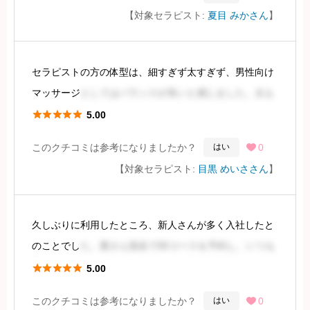
胸とお尻が大きく、男性向けのサービスに適した体格だ
【対象セラピスト:
夏目 みかさん
】
と感じました。20代後半の方で、美人系で性格も良さそ
続きを見るには会員登録
セラピストの方の体型は、細すぎず太すぎず、男性向け
マッサージ
としてはバランスが良いと感じました。太も
もに少しボリュームがある点も、魅力的に感じました。





5.00
このクチコミは参考になりましたか？
0
はい

お顔は非常に可愛らしく、アイドルのような雰囲気で
【対象セラピスト:
目黒 めいささん
】
す。少しあどけない印象を持ちながらも、
続きを見るには会員登録
久しぶりに利用したところ、新人さんが多く入社したと
のことでし
た。要さん指名で90コースを予約し、いつも
通りのマンションでインターホンを押して入室しまし





5.00
た。
このクチコミは参考になりましたか？
0
はい
