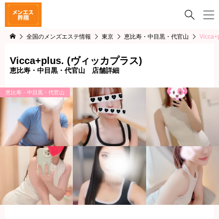

全国のメンズエステ情報
東京
恵比寿・中目黒・代官山
Vicca
Vicca+plus. (ヴィッカプラス)
恵比寿・中目黒・代官山 店舗詳細
恵比寿・中目黒・代官山