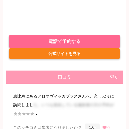
電話で予約する
公式サイトを見る
口コミ
0

恵比寿にあるアロマヴィッカプラスさんへ、久しぶりに
訪問しまし
た。いつも指名している施術者の方の予約が
満員だったため、今回は新人の堀井さんにお願いするこ





-
とにしました。駅からは徒歩約5分、ファミリーマート
このクチコミは参考になりましたか？
0
はい
