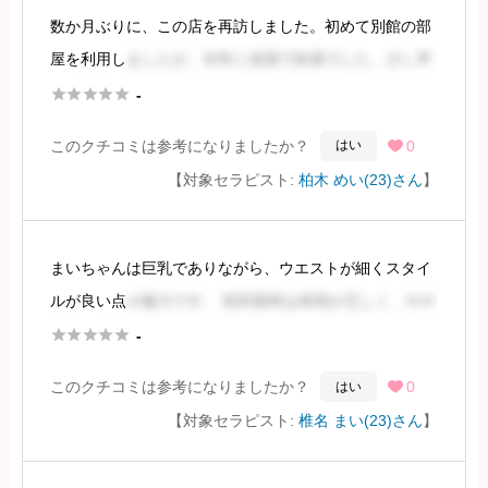
数か月ぶりに、この店を再訪しました。初めて別館の部
続きを見るには会員登録
屋を利用し
ましたが、非常に清潔で快適でした。少し早
めに到着したため、近隣のラーメン店で時間を調整しま





-
した。
このクチコミは参考になりましたか？
0
はい

【対象セラピスト:
柏木 めい(23)さん
】
オートロックを押すと、無言でドアが開き、戸惑いなが
ら部屋に入りました。スタッ
まいちゃんは巨乳でありながら、ウエストが細くスタイ
続きを見るには会員登録
ルが良い点
が魅力です。 初対面時は表情が乏しく、やや
残念に感じましたが、会話が進むにつれて打ち解け、笑





-
顔も見せてくれました。
このクチコミは参考になりましたか？
0
はい

【対象セラピスト:
椎名 まい(23)さん
】
その後、ビッカプラスに巨乳の新人が入店したとの情報
を得てま