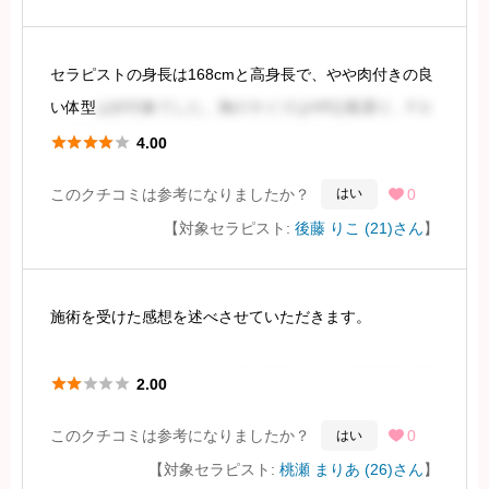
容
セラピストの身長は168cmと高身長で、やや肉付きの良
続きを見るには会員登録
い体型
は好印象でした。胸のサイズはHP記載通り、Fカ
ップ程に見受けられました（直接確認はしていませ





4.00
ん）。HPの写真と実物のギャップは多少ありましたが、
このクチコミは参考になりましたか？
0
はい

許容範囲内です。容姿は三吉彩花さん風
【対象セラピスト:
後藤 りこ (21)さん
】
続きを見るには会員登録
施術を受けた感想を述べさせていただきます。
まず、スタイル
については特に特徴はなく、平均的な印





2.00
象でした。ウェブサイトではヒップを強調しているよう
このクチコミは参考になりましたか？
0
はい

に見えましたが、実際にはそれほど感じませんでした。
【対象セラピスト:
桃瀬 まりあ (26)さん
】