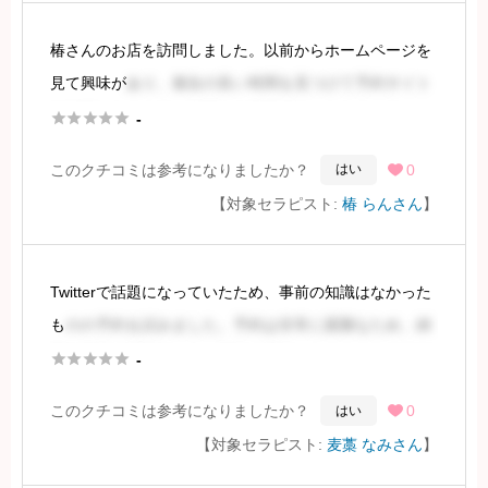
続きを見るには会員登録
椿さんのお店を訪問しました。以前からホームページを
見て興味が
あり、都合の良い時間を見つけて予約サイト
を確認したところ、幸運にも空席があったため、ネット





-
予約で施術を受けました。
このクチコミは参考になりましたか？
0
はい

【対象セラピスト:
椿 らんさん
】
電話対応は利用しませんでしたが、その点を考慮し星1
つと評価
Twitterで話題になっていたため、事前の知識はなかった
続きを見るには会員登録
も
のの予約を試みました。予約は非常に困難なため、綿
密な準備が必要でした。予約が成立したのはかなり先で





-
したが、口コミなどを拝見し、期待感が増していまし
このクチコミは参考になりましたか？
0
はい

た。場所は分かりづらいものの、美し
【対象セラピスト:
麦藁 なみさん
】
続きを見るには会員登録