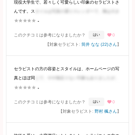
現役大学生で、若々しく可愛らしい印象のセラピストさ
んです。ス
タイルは写真の通りスレンダーで、胸は大き
くありませんが、全体的なバランスが良いです。マスク





-
を着用されていたため、お顔はよく分かりませんでした
このクチコミは参考になりましたか？
0
はい

が、お姉さん系というよりは可愛らしい印象
【対象セラピスト:
筒井 なな (22)さん
】
続きを見るには会員登録
セラピストの方の容姿とスタイルは、ホームページの写
真とほぼ同
じで、やや物足りない印象もありましたが、
全体としては許容範囲内でした。スタイルは良好で、程





-
よく引き締まり、程よく柔らかさを感じました。OPもホ
このクチコミは参考になりましたか？
0
はい

ームページの情報と一致していました。
【対象セラピスト:
野村 楓さん
】
続きを見るには会員登録