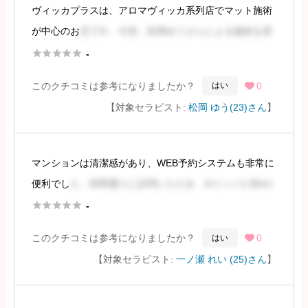
ヴィッカプラスは、アロマヴィッカ系列店でマット施術
続きを見るには会員登録
が中心のお
店です。今回、松岡ゆうさんによる施術を受
けました。松岡さんは長身でスラリとしたモデル体型な





-
がら、豊満なバストをお持ちで、まさにメンズエステテ
このクチコミは参考になりましたか？
0
はい

ィシャンの理想像と言える方でした。
【対象セラピスト:
松岡 ゆう(23)さん
】
続きを見るには会員登録
マンションは清潔感があり、WEB予約システムも非常に
便利でし
た。時間通りに訪問いただき、DリンパとBDの
施術を受けました。料金は3万円少々でした。Gカップと





-
のことで、BD姿に胸が高鳴りました。
このクチコミは参考になりましたか？
0
はい

【対象セラピスト:
一ノ瀬 れい (25)さん
】
施術者は、記載の通り長身で、胸も大きいで
続きを見るには会員登録