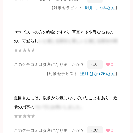
の上にあるマンションです。インターホンを
【対象セラピスト:
堀井 このみさん
】
続きを見るには会員登録
セラピストの方の印象ですが、写真と多少異なるもの
の、可愛らし
いと感じる部分と美しいと感じる部分の両
方を持つ方でした。外見でがっかりされる方はまずいら





-
っしゃらないでしょう。会話力も高く、それ以上は相性
このクチコミは参考になりましたか？
0
はい

による部分かと思います。体型は普通体型で、
【対象セラピスト:
望月 はな (26)さん
】
続きを見るには会員登録
夏目さんには、以前から気になっていたこともあり、近
隣の用事の
ついでにお伺いしました。





-
セラピストの方の体型は少しふっくらとしていますが、
このクチコミは参考になりましたか？
0
はい
