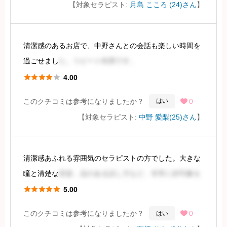
【対象セラピスト:
月島 こころ (24)さん
】
ションのドアを開けると、やや愛想のない、気だるい雰
囲気で迎え
清潔感のあるお店で、中野さんとの会話も楽しい時間を
続きを見るには会員登録
過ごせまし
た。リピート利用です。





4.00
身長は低めですが、服の上からでも分かるように、胸と
このクチコミは参考になりましたか？
0
はい

お尻が大きくグラマラスな体型です。ホームページの写
【対象セラピスト:
中野 愛梨(25)さん
】
真で顔の露出が多いので、実際にお会いした際もギャッ
プを
清潔感あふれる雰囲気のセラピストの方でした。大きな
続きを見るには会員登録
瞳と清楚な
容姿、品のある話し方など、非常に好印象を
受けました。スタイルも良く、脚が長く、肌のキメも細





5.00
かく、施術中も嫌な顔をされることはありませんでし
このクチコミは参考になりましたか？
0
はい

た。