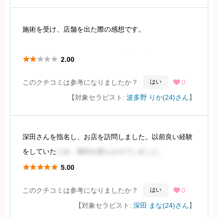
続きを見るには会員登録
施術を受け、店舗を出た際の感想です。
まず、予約時と実際に
お会いした際の外見に大きな違い





2.00
を感じました。写真では顔がはっきりと写っていません
このクチコミは参考になりましたか？
0
はい

でしたが、それでも実際は写真と大きく異なっていまし
【対象セラピスト:
波多野 りか(24)さん
】
た。施術者は整形を施したような顔立ちで、笑顔もやや
続きを見るには会員登録
深田さんを指名し、お店を訪問しました。以前良い経験
をしていた
ため、期待を膨らませていました。





5.00
お店には可愛らしい女性が迎え入れてくれましたが、期
このクチコミは参考になりましたか？
0
はい

待値を大きく上回るほどではありませんでした。ルック
【対象セラピスト:
深田 まな(24)さん
】
スは前田◯子さんとキ◯タローさんの間で、やや