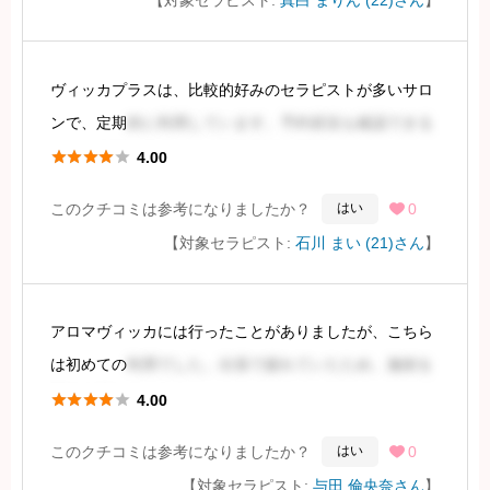
写真の通り、モデル体型で、容姿も期待以上でした
続きを見るには会員登録
ヴィッカプラスは、比較的好みのセラピストが多いサロ
ンで、定期
的に利用しています。予約状況も確認できる
ため、人気セラピストの予約状況を把握しやすいです。





4.00
今回は予約状況が比較的空いていましたが、X上の写真
このクチコミは参考になりましたか？
0
はい

が魅力的だった石川さんにお願いしました。
【対象セラピスト:
石川 まい (21)さん
】
続きを見るには会員登録
アロマヴィッカには行ったことがありましたが、こちら
は初めての
利用でした。出張で疲れていたため、施術を
受けに伺いました。





4.00
このクチコミは参考になりましたか？
0
はい

施術者は写真では清楚で可愛らしい印象でしたが、実際
【対象セラピスト:
与田 倫央奈さん
】