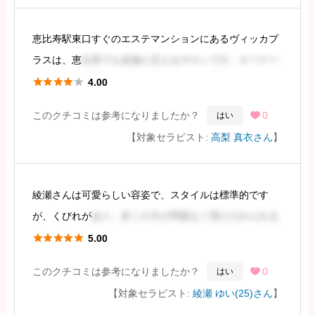
続きを見るには会員登録
恵比寿駅東口すぐのエステマンションにあるヴィッカプ
ラスは、恵
比寿でも老舗と言えるサロンです。オーナー
の方針か、部屋の綺麗さは他のサロンを圧倒していると





4.00
感じます。何度か店名が変わっていますが、その点は変
このクチコミは参考になりましたか？
0
はい

わらずです。
【対象セラピスト:
高梨 真衣さん
】
今回ご紹介するのは、アロ
綾瀬さんは可愛らしい容姿で、スタイルは標準的です
続きを見るには会員登録
が、くびれが
あり、多くの方が問題なく受け入れられる
でしょう。





5.00
このクチコミは参考になりましたか？
0
はい

オプションとして、DL3K、水着4K、そして最近ではス
【対象セラピスト:
綾瀬 ゆい(25)さん
】
ポーツブラ5Kが用意されています。見える範囲はどれも