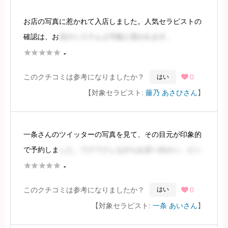
お店の写真に惹かれて入店しました。人気セラピストの
確認は、お
店のシステム上可能と思われます。





-
今回担当してくださったセラピストさんは、特に人気が
このクチコミは参考になりましたか？
0
はい

高いわけではありませんでしたが、人気がないわけでも
【対象セラピスト:
藤乃 あさひさん
】
なく、期待感を持って施術を受けました。
続きを見るには会員登録
一条さんのツイッターの写真を見て、その目元が印象的
で予約しま
した。ワクワクしながらお店へ向かい、ピン
ポンを押してドアが開く瞬間のドキドキ感は、メンズエ





-
ステならではの醍醐味です。
このクチコミは参考になりましたか？
0
はい

【対象セラピスト:
一条 あいさん
】
店内に入ると、想像とは少し違いましたが、思ったより
年配の