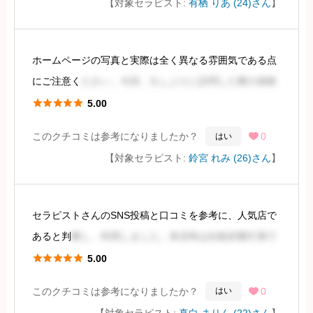
【対象セラピスト:
有栖 りあ (24)さん
】
施術料金は、90分18000円、指
ホームページの写真と実際は全く異なる雰囲気である点
続きを見るには会員登録
にご注意く
ださい。今回、久しぶりに訪問した際の体験
を報告します。予約方法や価格は既にご存知のことと思





5.00
いますので、割愛させていただきます。施術内容は90分
このクチコミは参考になりましたか？
0
はい

ウェーブのトリプル+CCを選択しました
【対象セラピスト:
鈴宮 れみ (26)さん
】
続きを見るには会員登録
セラピストさんのSNS投稿と口コミを参考に、人気店で
あると判
断し、利用しました。来店時は比較的繁忙期で
したが、現在は落ち着いているようです。





5.00
このクチコミは参考になりましたか？
0
はい

まず、スタイルと容姿についてですが、ホームページの
【対象セラピスト:
真白 まりん (22)さん
】