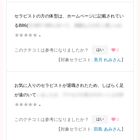
ほぼ同じですが、印象が
セラピストの方の体型は、ホームページに記載されてい
続きを見るには会員登録
るB86(
E) W57 H86と比べて、肩幅などが広く感じられ
ました。身長が高いためか、ホームページの写真からは





-
想像できない大柄な印象を受けました。ウエストは細く
このクチコミは参考になりましたか？
0
はい

はないものの、太くもありませ
【対象セラピスト:
美月 れみさん
】
続きを見るには会員登録
お気に入りのセラピストが退職されたため、しばらく足
が遠のいて
いましたが、アクセスの良さやネット上の評
判を参考に、久しぶりに施術を受けました。





-
このクチコミは参考になりましたか？
0
はい

指名はしませんでしたが、出勤情報から担当セラピスト
【対象セラピスト:
田島 あみさん
】
が分かるシステムでした。今回は田島さんにお