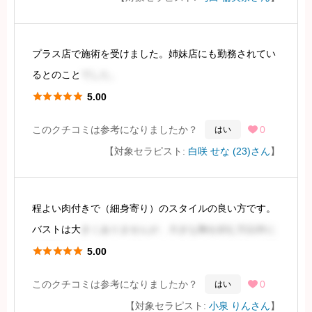
は少しヤンキー風でした。金髪だったこともその印象に
影響したかもしれま
プラス店で施術を受けました。姉妹店にも勤務されてい
続きを見るには会員登録
るとのこと
でした。





5.00
まず、スタイルについてですが、写真やTwitterの投稿と
このクチコミは参考になりましたか？
0
はい

同様に、大変魅力的なスタイルでした。ヒップが特に魅
【対象セラピスト:
白咲 せな (23)さん
】
力的で、ホームページの写真と遜色ありませんでした。
容姿は
程よい肉付きで（細身寄り）のスタイルの良い方です。
バストは大
きくありませんが、大きな胸を好む方以外に
続きを見るには会員登録
は問題ないでしょう。顔立ちはややワイルドな印象を受





5.00
けますが、メイク次第で美しく見える可能性がありま
このクチコミは参考になりましたか？
0
はい

す。可愛らしい容姿を好む方には適さないかも
【対象セラピスト:
小泉 りんさん
】