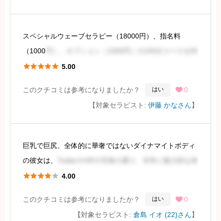
続きを見るには会員登録
スペシャルウェーブセラピー（18000円）、指名料
（1000
円）、オプション（1000円）の100分コースを利
用しました。





5.00
このクチコミは参考になりましたか？
0
はい

セラピストの方は、化粧品関連のお仕事をされている北
【対象セラピスト:
伊藤 かなさん
】
陸出身の方で、昼職の関係で不定期の出勤とのことでし
た。派手さはあ
巨乳で巨尻、全体的に華奢ではないダイナマイトボディ
続きを見るには会員登録
の彼女は、
TwitterやHPの写真の通り、非常に魅力的な体
型をしています。特に、大きく美しいお尻は、タイトな





4.00
衣装越しに見ても、その魅力は際立っていました。 肌の
このクチコミは参考になりましたか？
0
はい

美しさも印象的でした。
【対象セラピスト:
倉島 イオ (22)さん
】