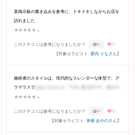
某掲示板の書き込みを参考に、ドキドキしながらお店を
続きを見るには会員登録
訪れました
。





-
まず、クールビューティーな愛内さんが登場されまし
このクチコミは参考になりましたか？
0
はい

た。可愛らしいお顔立ちながらも、媚びた様子がなく好
【対象セラピスト:
愛内 りなさん
】
印象でした。身長はお店のHPに記載されている155cmく
らいに見受けられ
施術者のスタイルは、現代的なスレンダーな体型で、グ
続きを見るには会員登録
ラマラスで
はありませんが、十分に魅力的です。胸が大
きく、コスチュームが過激というわけではありません





-
が、多くの方が満足できると思われます。
このクチコミは参考になりましたか？
0
はい

【対象セラピスト:
来栖 あやのさん
】
施術者はギャルではありませんが、現代的な可愛らしい