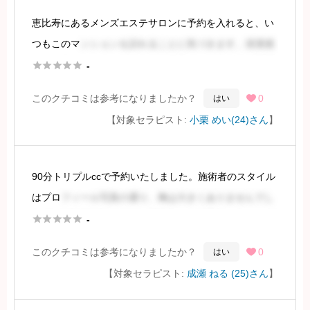
続きを見るには会員登録
恵比寿にあるメンズエステサロンに予約を入れると、い
つもこのマ
ンションを訪れることに気づきます。清潔感
あふれるマンションと、センスの良いインテリアの部屋





-
は、私のお気に入りです。
このクチコミは参考になりましたか？
0
はい

【対象セラピスト:
小栗 めい(24)さん
】
セラピストさんは、写真と実物では多少印象が異なりま
すが、愛らし
90分トリプルccで予約いたしました。施術者のスタイル
続きを見るには会員登録
はプロ
フィール写真の通り、胸は大きくありませんでし
たが、細すぎず太すぎず、素晴らしい体型でした。ベビ





-
ードールオプションを選択したため、衣装の透け感を通
このクチコミは参考になりましたか？
0
はい

してそのスタイルがよく分かりました。
【対象セラピスト:
成瀬 ねる (25)さん
】
続きを見るには会員登録