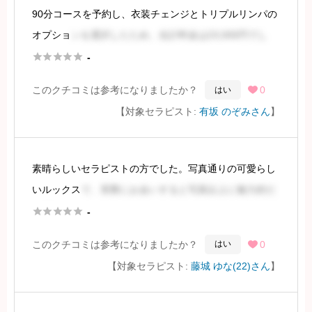
90分コースを予約し、衣装チェンジとトリプルリンパの
続きを見るには会員登録
オプショ
ンを選択したため、合計料金は23,000円でし
た。





-
このクチコミは参考になりましたか？
0
はい

セラピストの方の第一印象は、事前に見た情報よりも年
【対象セラピスト:
有坂 のぞみさん
】
齢層が高く感じられました。落ち着いた雰囲気で物静か
でしたが、お話してみる
素晴らしいセラピストの方でした。写真通りの可愛らし
続きを見るには会員登録
いルックス
で、実際にお会いすると写真以上に魅力的だ
と感じました。ベビードールオプションも良くお似合い





-
で、可愛らしさが増していました。エロさは控えめで
このクチコミは参考になりましたか？
0
はい

す。
【対象セラピスト:
藤城 ゆな(22)さん
】
会話は非常に円滑で、心地よく過