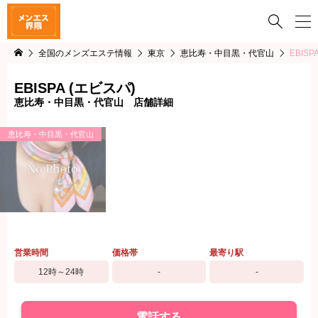

全国のメンズエステ情報
東京
恵比寿・中目黒・代官山
EBISP
EBISPA (エビスパ)
恵比寿・中目黒・代官山 店舗詳細
恵比寿・中目黒・代官山
営業時間
価格帯
最寄り駅
12時～24時
-
-
電話する