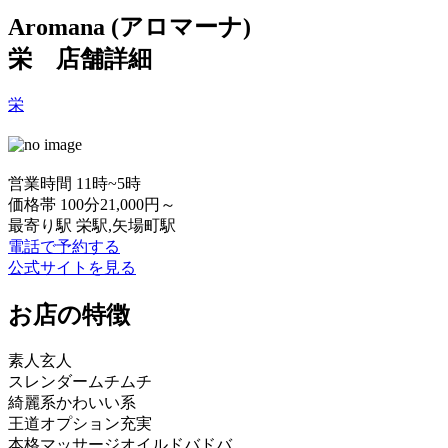
Aromana (アロマーナ)
栄 店舗詳細
栄
営業時間
11時~5時
価格帯
100分21,000円～
最寄り駅
栄駅,矢場町駅
電話で予約する
公式サイトを見る
お店の特徴
素人
玄人
スレンダー
ムチムチ
綺麗系
かわいい系
王道
オプション充実
本格マッサージ
オイルドバドバ