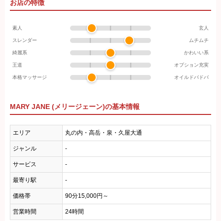
お店の特徴
素人
玄人
スレンダー
ムチムチ
綺麗系
かわいい系
王道
オプション充実
本格マッサージ
オイルドバドバ
MARY JANE (メリージェーン)の基本情報
エリア
丸の内・高岳・泉・久屋大通
ジャンル
-
サービス
-
最寄り駅
-
価格帯
90分15,000円～
営業時間
24時間