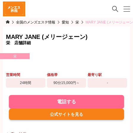

全国のメンズエステ情報
愛知
栄
MARY JANE (メリージェーン
MARY JANE (メリージェーン)
栄 店舗詳細
栄
営業時間
価格帯
最寄り駅
24時間
90分15,000円～
-
電話する
公式サイトを見る