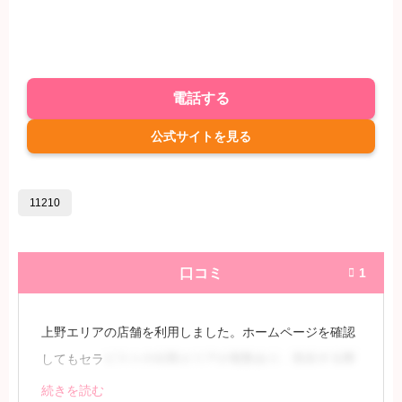
電話する
公式サイトを見る
11210
口コミ
1

上野エリアの店舗を利用しました。ホームページを確認
してもセラ
ピストの出勤エリアが複数あり、指名する際
は当日の勤務状況を確認する必要があるため注意が必要
続きを読む