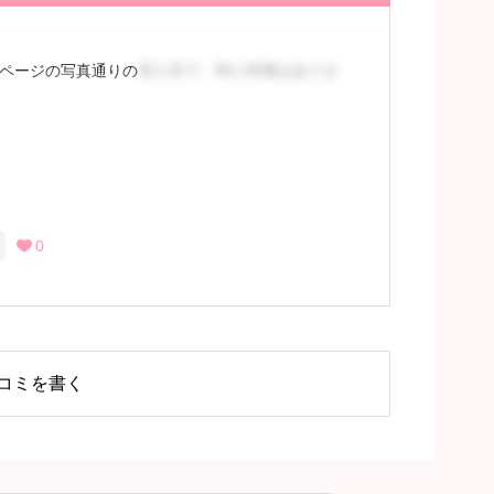
ページの写真通りの
見た目で、特に特徴はありま
はありませんでした。セラピストの方が昼職もさ
0

るには会員登録
コミを書く