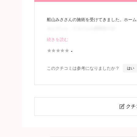
船山みささんの施術を受けてきました。ホーム
せんでした。スタイルも標準的です。
続きを読む
施術内容はオーソドックスで、これも特に特徴





-
れているようで、OLの方と会話
このクチコミは参考になりましたか？
はい
続きを見
クチ

船山 みさ (24)さん