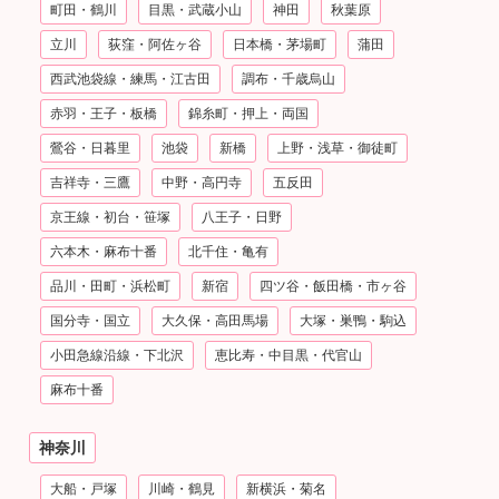
町田・鶴川
目黒・武蔵小山
神田
秋葉原
立川
荻窪・阿佐ヶ谷
日本橋・茅場町
蒲田
西武池袋線・練馬・江古田
調布・千歳烏山
赤羽・王子・板橋
錦糸町・押上・両国
鶯谷・日暮里
池袋
新橋
上野・浅草・御徒町
吉祥寺・三鷹
中野・高円寺
五反田
京王線・初台・笹塚
八王子・日野
六本木・麻布十番
北千住・亀有
品川・田町・浜松町
新宿
四ツ谷・飯田橋・市ヶ谷
国分寺・国立
大久保・高田馬場
大塚・巣鴨・駒込
小田急線沿線・下北沢
恵比寿・中目黒・代官山
麻布十番
神奈川
大船・戸塚
川崎・鶴見
新横浜・菊名