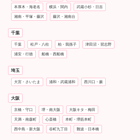
本厚木・海老名
横浜・関内
武蔵小杉・日吉
湘南・平塚・藤沢
藤沢・湘南台
千葉
千葉
松戸・八柱
柏・我孫子
津田沼・習志野
浦安・行徳
船橋・西船橋
埼玉
大宮・さいたま
浦和・武蔵浦和
西川口・蕨
大阪
京橋・守口
堺・南大阪
大阪キタ・梅田
天満・南森町
心斎橋
本町・堺筋本町
西中島・新大阪
谷町九丁目
難波・日本橋