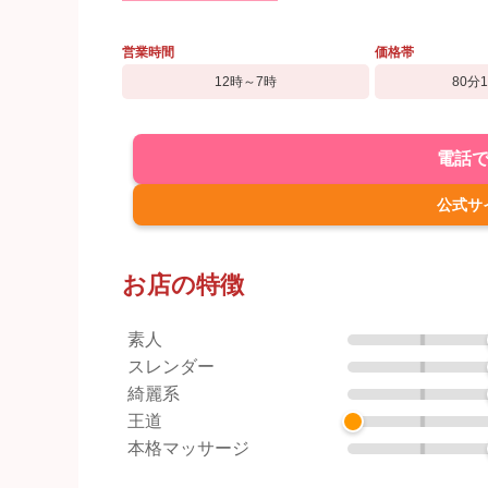
営業時間
価格帯
12時～7時
80分
電話
公式サ
お店の特徴
素人
スレンダー
綺麗系
王道
本格マッサージ