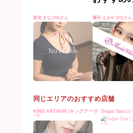
新垣 まな (20)さん
藤田 えみか (23)さん
同じエリアのおすすめ店舗
KING ARTHUR (キングアーサ
Sugar Spa 
ー)