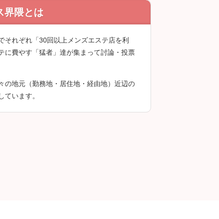
ス界隈とは
録後に投稿できます。
でそれぞれ「30回以上メンズエステ店を利
テに費やす「猛者」達が集まって討論・投票
々の地元（勤務地・居住地・経由地）近辺の
しています。