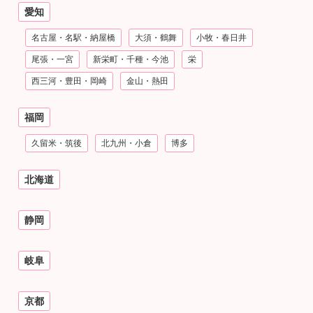
愛知
名古屋・名駅・納屋橋
大須・鶴舞
小牧・春日井
尾張・一宮
新栄町・千種・今池
栄
西三河・豊田・岡崎
金山・熱田
福岡
久留米・筑後
北九州・小倉
博多
北海道
静岡
岐阜
京都