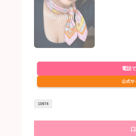
電話
公式サ
10974
口