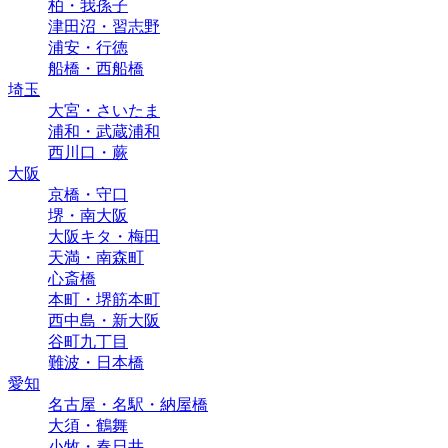
柏・我孫子
津田沼・習志野
浦安・行徳
船橋・西船橋
埼玉
大宮・さいたま
浦和・武蔵浦和
西川口・蕨
大阪
京橋・守口
堺・南大阪
大阪キタ・梅田
天満・南森町
心斎橋
本町・堺筋本町
西中島・新大阪
谷町九丁目
難波・日本橋
愛知
名古屋・名駅・納屋橋
大須・鶴舞
小牧・春日井