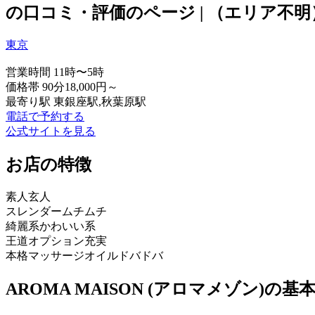
の口コミ・評価のページ | （エリア不明）
東京
営業時間
11時〜5時
価格帯
90分18,000円～
最寄り駅
東銀座駅,秋葉原駅
電話で予約する
公式サイトを見る
お店の特徴
素人
玄人
スレンダー
ムチムチ
綺麗系
かわいい系
王道
オプション充実
本格マッサージ
オイルドバドバ
AROMA MAISON (アロマメゾン)の基