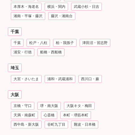
本厚木・海老名
横浜・関内
武蔵小杉・日吉
湘南・平塚・藤沢
藤沢・湘南台
千葉
千葉
松戸・八柱
柏・我孫子
津田沼・習志野
浦安・行徳
船橋・西船橋
埼玉
大宮・さいたま
浦和・武蔵浦和
西川口・蕨
大阪
京橋・守口
堺・南大阪
大阪キタ・梅田
天満・南森町
心斎橋
本町・堺筋本町
西中島・新大阪
谷町九丁目
難波・日本橋