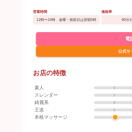
営業時間
価格帯
12時〜24時 金曜・祝前日は翌朝5時
90分1
電
公式サ
お店の特徴
素人
スレンダー
綺麗系
王道
本格マッサージ