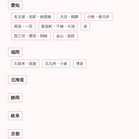
愛知
名古屋・名駅・納屋橋
大須・鶴舞
小牧・春日井
尾張・一宮
新栄町・千種・今池
栄
西三河・豊田・岡崎
金山・熱田
福岡
久留米・筑後
北九州・小倉
博多
北海道
静岡
岐阜
京都