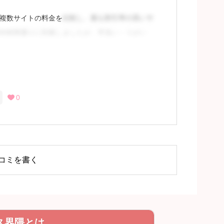
複数サイトの料金を
比較し、最も割引率の高いサ
約時間通りに到着しましたが、手洗い・うがい
0

るには会員登録
コミを書く
ス界隈とは