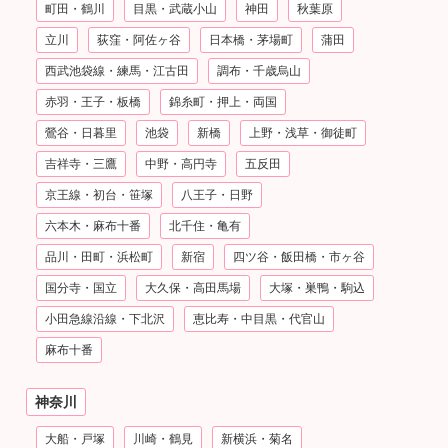
町田・鶴川
目黒・武蔵小山
神田
秋葉原
立川
荻窪・阿佐ヶ谷
日本橋・茅場町
蒲田
西武池袋線・練馬・江古田
調布・千歳烏山
赤羽・王子・板橋
錦糸町・押上・両国
鶯谷・日暮里
池袋
新橋
上野・浅草・御徒町
吉祥寺・三鷹
中野・高円寺
五反田
京王線・初台・笹塚
八王子・日野
六本木・麻布十番
北千住・亀有
品川・田町・浜松町
新宿
四ツ谷・飯田橋・市ヶ谷
国分寺・国立
大久保・高田馬場
大塚・巣鴨・駒込
小田急線沿線・下北沢
恵比寿・中目黒・代官山
麻布十番
神奈川
大船・戸塚
川崎・鶴見
新横浜・菊名