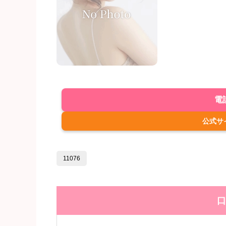
電
公式サ
11076
口