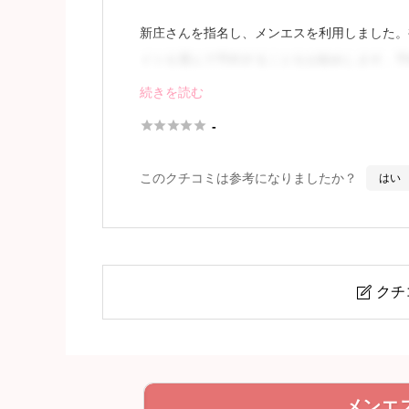
新庄さんを指名し、メンエスを利用しました。
イトを選んで予約することをお勧めします。予
後、5～10分間狭い待合室で待機しました。
続きを読む





-
新庄さんとのご対面では、
このクチコミは参考になりましたか？
はい
続きを見
クチ

新庄 れな (25)さん
メンエ