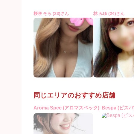
桜咲 そら (23)さん
林 みゆ (24)さん
同じエリアのおすすめ店舗
Aroma Spec (アロマスペック)
Bespa (ビスパ