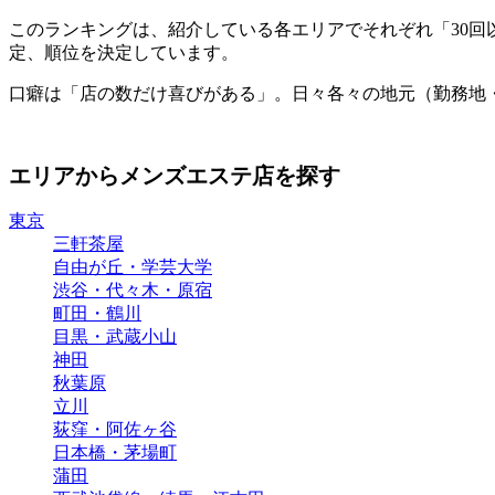
このランキングは、紹介している各エリアでそれぞれ「30
定、順位を決定しています。
口癖は「店の数だけ喜びがある」。日々各々の地元（勤務地
エリアからメンズエステ店を探す
東京
三軒茶屋
自由が丘・学芸大学
渋谷・代々木・原宿
町田・鶴川
目黒・武蔵小山
神田
秋葉原
立川
荻窪・阿佐ヶ谷
日本橋・茅場町
蒲田