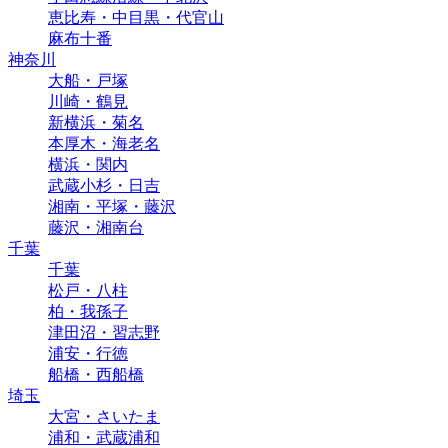
恵比寿・中目黒・代官山
麻布十番
神奈川
大船・戸塚
川崎・鶴見
新横浜・菊名
本厚木・海老名
横浜・関内
武蔵小杉・日吉
湘南・平塚・藤沢
藤沢・湘南台
千葉
千葉
松戸・八柱
柏・我孫子
津田沼・習志野
浦安・行徳
船橋・西船橋
埼玉
大宮・さいたま
浦和・武蔵浦和