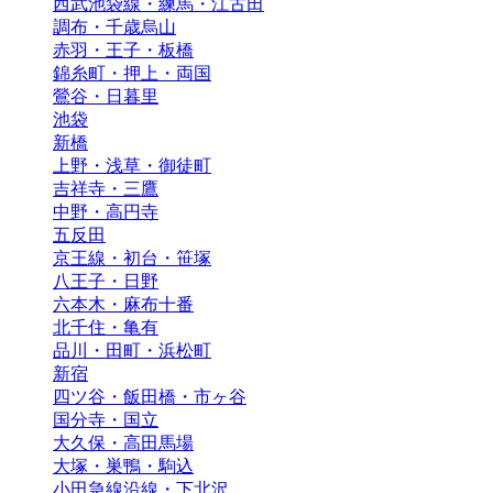
西武池袋線・練馬・江古田
調布・千歳烏山
赤羽・王子・板橋
錦糸町・押上・両国
鶯谷・日暮里
池袋
新橋
上野・浅草・御徒町
吉祥寺・三鷹
中野・高円寺
五反田
京王線・初台・笹塚
八王子・日野
六本木・麻布十番
北千住・亀有
品川・田町・浜松町
新宿
四ツ谷・飯田橋・市ヶ谷
国分寺・国立
大久保・高田馬場
大塚・巣鴨・駒込
小田急線沿線・下北沢