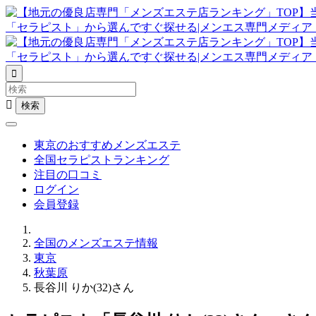


東京のおすすめメンズエステ
全国セラピストランキング
注目の口コミ
ログイン
会員登録
全国のメンズエステ情報
東京
秋葉原
長谷川 りか(32)さん