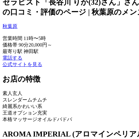
セラピスト「長谷川 りか(32)さん」さ
の口コミ・評価のページ | 秋葉原のメンズ
秋葉原
営業時間
11時〜5時
価格帯
90分20,000円～
最寄り駅
神田駅
電話する
公式サイトを見る
お店の特徴
素人
玄人
スレンダー
ムチムチ
綺麗系
かわいい系
王道
オプション充実
本格マッサージ
オイルドバドバ
AROMA IMPERIAL (アロマインペリ