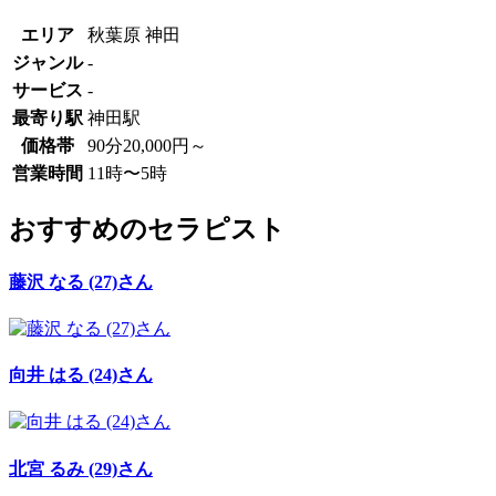
エリア
秋葉原 神田
ジャンル
-
サービス
-
最寄り駅
神田駅
価格帯
90分20,000円～
営業時間
11時〜5時
おすすめのセラピスト
藤沢 なる (27)さん
向井 はる (24)さん
北宮 るみ (29)さん