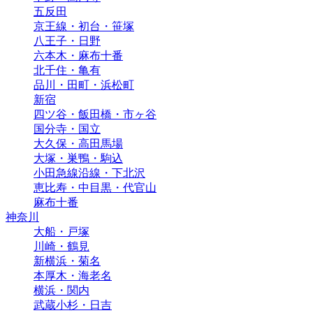
五反田
京王線・初台・笹塚
八王子・日野
六本木・麻布十番
北千住・亀有
品川・田町・浜松町
新宿
四ツ谷・飯田橋・市ヶ谷
国分寺・国立
大久保・高田馬場
大塚・巣鴨・駒込
小田急線沿線・下北沢
恵比寿・中目黒・代官山
麻布十番
神奈川
大船・戸塚
川崎・鶴見
新横浜・菊名
本厚木・海老名
横浜・関内
武蔵小杉・日吉