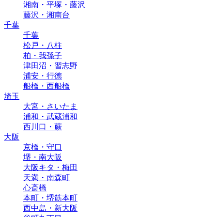
湘南・平塚・藤沢
藤沢・湘南台
千葉
千葉
松戸・八柱
柏・我孫子
津田沼・習志野
浦安・行徳
船橋・西船橋
埼玉
大宮・さいたま
浦和・武蔵浦和
西川口・蕨
大阪
京橋・守口
堺・南大阪
大阪キタ・梅田
天満・南森町
心斎橋
本町・堺筋本町
西中島・新大阪