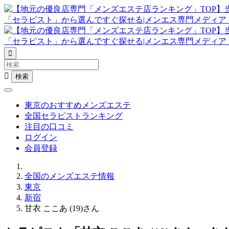


東京のおすすめメンズエステ
全国セラピストランキング
注目の口コミ
ログイン
会員登録
全国のメンズエステ情報
東京
新宿
甘衣 ここあ (19)さん