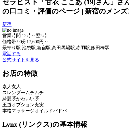
セラピスト「甘衣 ここあ (19)さん」さ
の口コミ・評価のページ | 新宿のメンズエ
新宿
営業時間
12時～翌5時
価格帯
90分17,600円～
最寄り駅
池袋駅,新宿駅,高田馬場駅,赤羽駅,飯田橋駅
電話する
公式サイトを見る
お店の特徴
素人
玄人
スレンダー
ムチムチ
綺麗系
かわいい系
王道
オプション充実
本格マッサージ
オイルドバドバ
Lynx (リンクス)の基本情報