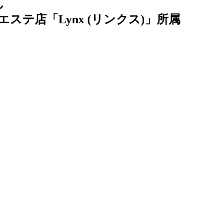
ん
ステ店「Lynx (リンクス)」所属