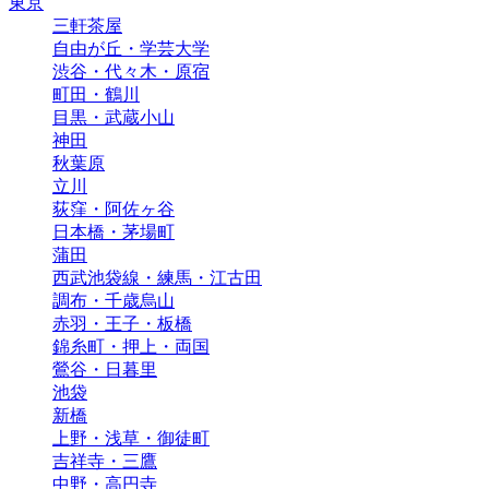
東京
三軒茶屋
自由が丘・学芸大学
渋谷・代々木・原宿
町田・鶴川
目黒・武蔵小山
神田
秋葉原
立川
荻窪・阿佐ヶ谷
日本橋・茅場町
蒲田
西武池袋線・練馬・江古田
調布・千歳烏山
赤羽・王子・板橋
錦糸町・押上・両国
鶯谷・日暮里
池袋
新橋
上野・浅草・御徒町
吉祥寺・三鷹
中野・高円寺