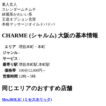
素人
玄人
スレンダー
ムチムチ
綺麗系
かわいい系
王道
オプション充実
本格マッサージ
オイルドバドバ
CHARME (シャルム) 大阪の基本情報
エリア
堺筋本町・本町
ジャンル
-
サービス
-
最寄り駅
堺筋本町駅,本町駅
価格帯
100分12,000円～
営業時間
12時～5時
同じエリアのおすすめ店舗
Mrs.HOLIC (ミセスホリック)