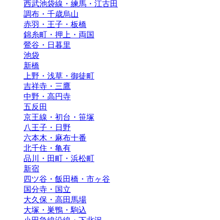
西武池袋線・練馬・江古田
調布・千歳烏山
赤羽・王子・板橋
錦糸町・押上・両国
鶯谷・日暮里
池袋
新橋
上野・浅草・御徒町
吉祥寺・三鷹
中野・高円寺
五反田
京王線・初台・笹塚
八王子・日野
六本木・麻布十番
北千住・亀有
品川・田町・浜松町
新宿
四ツ谷・飯田橋・市ヶ谷
国分寺・国立
大久保・高田馬場
大塚・巣鴨・駒込