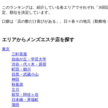
このランキングは、紹介している各エリアでそれぞれ「30
定、順位を決定しています。
口癖は「店の数だけ喜びがある」。日々各々の地元（勤務地
エリアからメンズエステ店を探す
東京
三軒茶屋
自由が丘・学芸大学
渋谷・代々木・原宿
町田・鶴川
目黒・武蔵小山
神田
秋葉原
立川
荻窪・阿佐ヶ谷
日本橋・茅場町
蒲田