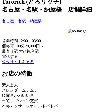
Tororich (とろリッチ)
名古屋・名駅・納屋橋 店舗詳細
名古屋・名駅・納屋橋
営業時間
12:00～03:00
価格帯
100分20,000円～
最寄り駅
大須観音駅
電話する
公式サイトを見る
お店の特徴
素人
玄人
スレンダー
ムチムチ
綺麗系
かわいい系
王道
オプション充実
本格マッサージ
オイルドバドバ