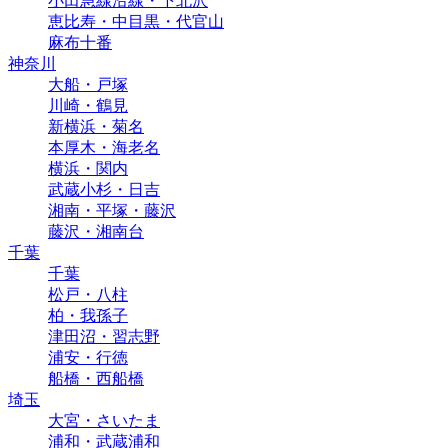
小田急線沿線・下北沢
恵比寿・中目黒・代官山
麻布十番
神奈川
大船・戸塚
川崎・鶴見
新横浜・菊名
本厚木・海老名
横浜・関内
武蔵小杉・日吉
湘南・平塚・藤沢
藤沢・湘南台
千葉
千葉
松戸・八柱
柏・我孫子
津田沼・習志野
浦安・行徳
船橋・西船橋
埼玉
大宮・さいたま
浦和・武蔵浦和