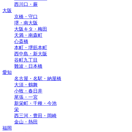
西川口・蕨
大阪
京橋・守口
堺・南大阪
大阪キタ・梅田
天満・南森町
心斎橋
本町・堺筋本町
西中島・新大阪
谷町九丁目
難波・日本橋
愛知
名古屋・名駅・納屋橋
大須・鶴舞
小牧・春日井
尾張・一宮
新栄町・千種・今池
栄
西三河・豊田・岡崎
金山・熱田
福岡