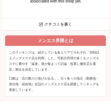
associated with this shop yet.
クチコミを書く

Liburan (リブラン) 京都
メンエス界隈とは
クチコミは会員登録後に投稿できます。
このランキングは、紹介している各エリアでそれぞれ「30回以
上メンズエステ店を利用」した、可処分所得の多くをメンズエ
ステに費やす「猛者」達が集まって討論・投票し優良店を選
定、順位を決定しています。
口癖は「店の数だけ喜びがある」。日々各々の地元（勤務地・
居住地・経由地）近辺のメンズエステ店を調査しランキングを
更新しています。