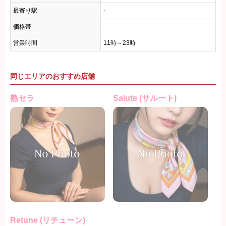
最寄り駅
-
価格帯
-
営業時間
11時～23時
同じエリアのおすすめ店舗
熟セラ
Salute (サルート)
Retune (リチューン)