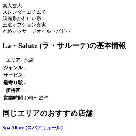
素人
玄人
スレンダー
ムチムチ
綺麗系
かわいい系
王道
オプション充実
本格マッサージ
オイルドバドバ
La・Salute (ラ・サルーテ)の基本情報
エリア
池袋
ジャンル
-
サービス
-
最寄り駅
-
価格帯
-
営業時間
10時〜23時
同じエリアのおすすめ店舗
Spa Allure (スパアリュール)