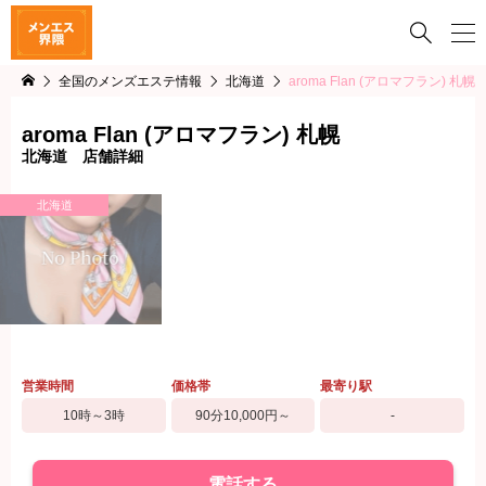

全国のメンズエステ情報
北海道
aroma Flan (アロマフラン) 札幌
aroma Flan (アロマフラン) 札幌
北海道 店舗詳細
北海道
営業時間
価格帯
最寄り駅
10時～3時
90分10,000円～
-
電話する