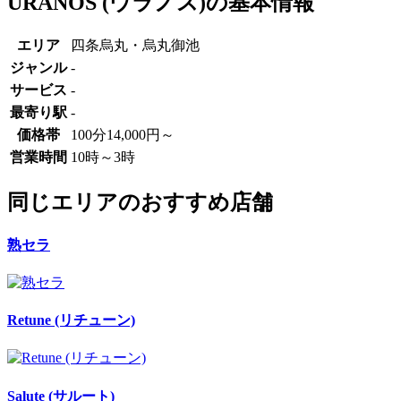
URANOS (ウラノス)の基本情報
エリア
四条烏丸・烏丸御池
ジャンル
-
サービス
-
最寄り駅
-
価格帯
100分14,000円～
営業時間
10時～3時
同じエリアのおすすめ店舗
熟セラ
Retune (リチューン)
Salute (サルート)