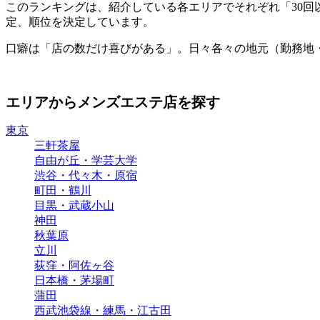
このランキングは、紹介している各エリアでそれぞれ「30
定、順位を決定しています。
口癖は「店の数だけ喜びがある」。日々各々の地元（勤務地
エリアからメンズエステ店を探す
東京
三軒茶屋
自由が丘・学芸大学
渋谷・代々木・原宿
町田・鶴川
目黒・武蔵小山
神田
秋葉原
立川
荻窪・阿佐ヶ谷
日本橋・茅場町
蒲田
西武池袋線・練馬・江古田