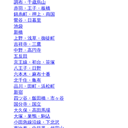
調布・千歳烏山
赤羽・王子・板橋
錦糸町・押上・両国
鶯谷・日暮里
池袋
新橋
上野・浅草・御徒町
吉祥寺・三鷹
中野・高円寺
五反田
京王線・初台・笹塚
八王子・日野
六本木・麻布十番
北千住・亀有
品川・田町・浜松町
新宿
四ツ谷・飯田橋・市ヶ谷
国分寺・国立
大久保・高田馬場
大塚・巣鴨・駒込
小田急線沿線・下北沢