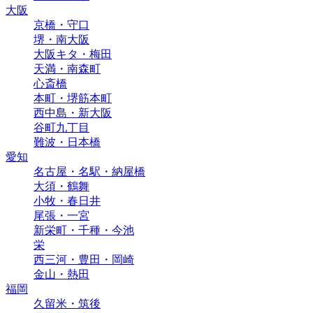
大阪
京橋・守口
堺・南大阪
大阪キタ・梅田
天満・南森町
心斎橋
本町・堺筋本町
西中島・新大阪
谷町九丁目
難波・日本橋
愛知
名古屋・名駅・納屋橋
大須・鶴舞
小牧・春日井
尾張・一宮
新栄町・千種・今池
栄
西三河・豊田・岡崎
金山・熱田
福岡
久留米・筑後