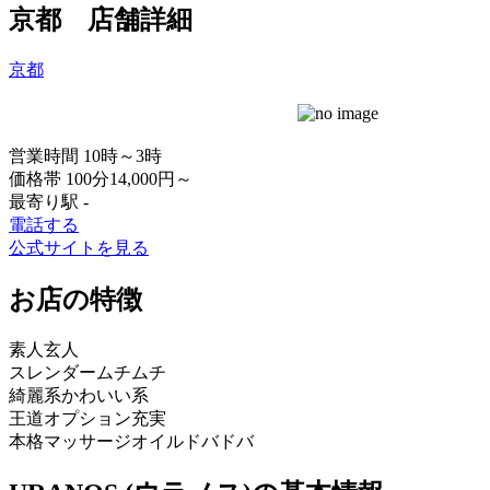
京都 店舗詳細
京都
営業時間
10時～3時
価格帯
100分14,000円～
最寄り駅
-
電話する
公式サイトを見る
お店の特徴
素人
玄人
スレンダー
ムチムチ
綺麗系
かわいい系
王道
オプション充実
本格マッサージ
オイルドバドバ