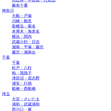
恵比寿・中目黒・代官山
麻布十番
神奈川
大船・戸塚
川崎・鶴見
新横浜・菊名
本厚木・海老名
横浜・関内
武蔵小杉・日吉
湘南・平塚・藤沢
藤沢・湘南台
千葉
千葉
松戸・八柱
柏・我孫子
津田沼・習志野
浦安・行徳
船橋・西船橋
埼玉
大宮・さいたま
浦和・武蔵浦和
西川口・蕨