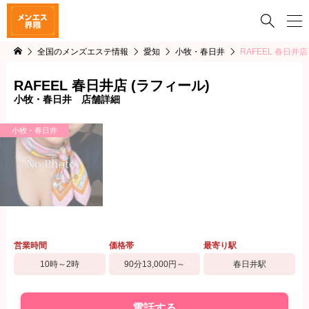

全国のメンズエステ情報
愛知
小牧・春日井
RAFEEL 春日井店
RAFEEL 春日井店 (ラフィール)
小牧・春日井 店舗詳細
小牧・春日井
営業時間
価格帯
最寄り駅
10時～2時
90分13,000円～
春日井駅
電話する