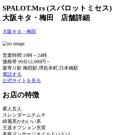
SPALOT.Mrs (スパロットミセス)
大阪キタ・梅田 店舗詳細
大阪キタ・梅田
営業時間
10時～24時
価格帯
90分12,000円～
最寄り駅
梅田駅,堺筋本町,日本橋駅
電話する
公式サイトを見る
お店の特徴
素人
玄人
スレンダー
ムチムチ
綺麗系
かわいい系
王道
オプション充実
本格マッサージ
オイルドバドバ