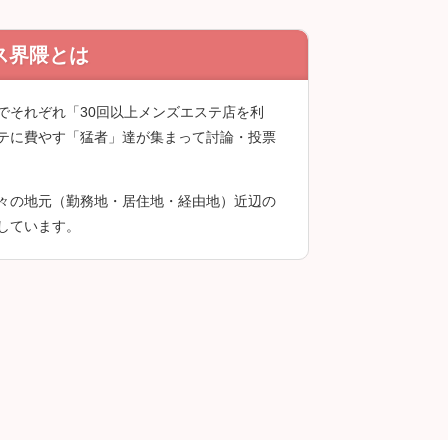
ス界隈とは
録後に投稿できます。
でそれぞれ「30回以上メンズエステ店を利
テに費やす「猛者」達が集まって討論・投票
々の地元（勤務地・居住地・経由地）近辺の
しています。