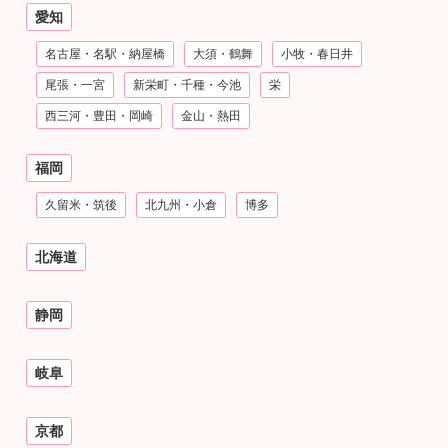
愛知
名古屋・名駅・納屋橋
大須・鶴舞
小牧・春日井
尾張・一宮
新栄町・千種・今池
栄
西三河・豊田・岡崎
金山・熱田
福岡
久留米・筑後
北九州・小倉
博多
北海道
静岡
岐阜
京都