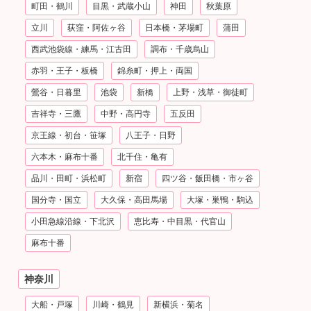
町田・鶴川
目黒・武蔵小山
神田
秋葉原
立川
荻窪・阿佐ヶ谷
日本橋・茅場町
蒲田
西武池袋線・練馬・江古田
調布・千歳烏山
赤羽・王子・板橋
錦糸町・押上・両国
鶯谷・日暮里
池袋
新橋
上野・浅草・御徒町
吉祥寺・三鷹
中野・高円寺
五反田
京王線・初台・笹塚
八王子・日野
六本木・麻布十番
北千住・亀有
品川・田町・浜松町
新宿
四ツ谷・飯田橋・市ヶ谷
国分寺・国立
大久保・高田馬場
大塚・巣鴨・駒込
小田急線沿線・下北沢
恵比寿・中目黒・代官山
麻布十番
神奈川
大船・戸塚
川崎・鶴見
新横浜・菊名