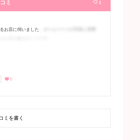
コミ
1

るお店に伺いました
。ホームページの写真と実際
のお店の魅力の一つです。
大きさは大きめの方だと思います。個人的には
るには会員登録
0

コミを書く