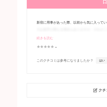
口
新宿に用事があった際、以前から気に入ってい
のお相手が異なる場合もありますが、それがこ
続きを読む
まず、セラピストの体型についてですが、胸の





-
続きを見
このクチコミは参考になりましたか？
はい
クチ

清宮 すみれ (26)さん