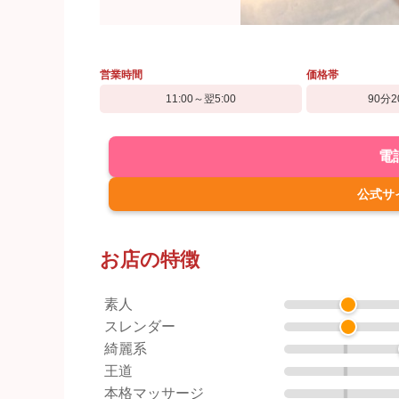
営業時間
価格帯
11:00～翌5:00
90分2
電
公式サ
お店の特徴
素人
スレンダー
綺麗系
王道
本格マッサージ