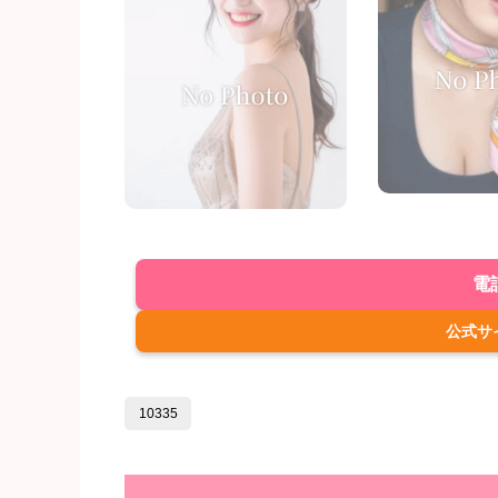
電
公式サ
10335