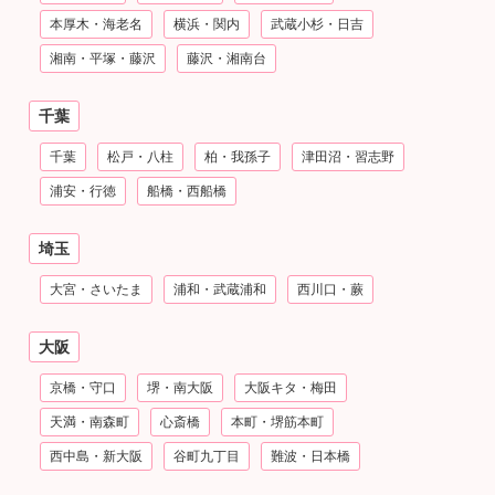
本厚木・海老名
横浜・関内
武蔵小杉・日吉
湘南・平塚・藤沢
藤沢・湘南台
千葉
千葉
松戸・八柱
柏・我孫子
津田沼・習志野
浦安・行徳
船橋・西船橋
埼玉
大宮・さいたま
浦和・武蔵浦和
西川口・蕨
大阪
京橋・守口
堺・南大阪
大阪キタ・梅田
天満・南森町
心斎橋
本町・堺筋本町
西中島・新大阪
谷町九丁目
難波・日本橋