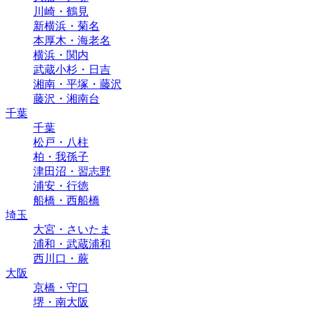
川崎・鶴見
新横浜・菊名
本厚木・海老名
横浜・関内
武蔵小杉・日吉
湘南・平塚・藤沢
藤沢・湘南台
千葉
千葉
松戸・八柱
柏・我孫子
津田沼・習志野
浦安・行徳
船橋・西船橋
埼玉
大宮・さいたま
浦和・武蔵浦和
西川口・蕨
大阪
京橋・守口
堺・南大阪