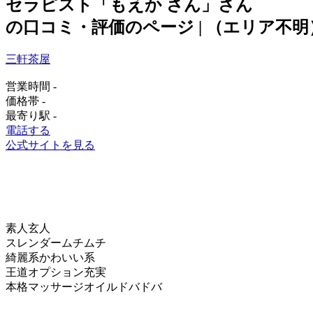
セラピスト「もえか さん」さん
の口コミ・評価のページ | （エリア不
三軒茶屋
営業時間
-
価格帯
-
最寄り駅
-
電話する
公式サイトを見る
素人
玄人
スレンダー
ムチムチ
綺麗系
かわいい系
王道
オプション充実
本格マッサージ
オイルドバドバ