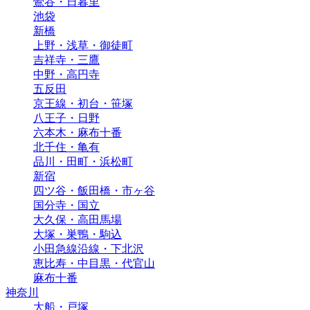
鶯谷・日暮里
池袋
新橋
上野・浅草・御徒町
吉祥寺・三鷹
中野・高円寺
五反田
京王線・初台・笹塚
八王子・日野
六本木・麻布十番
北千住・亀有
品川・田町・浜松町
新宿
四ツ谷・飯田橋・市ヶ谷
国分寺・国立
大久保・高田馬場
大塚・巣鴨・駒込
小田急線沿線・下北沢
恵比寿・中目黒・代官山
麻布十番
神奈川
大船・戸塚