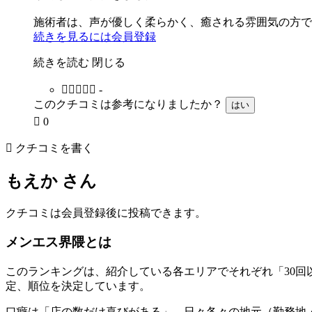
施術者は、声が優しく柔らかく、癒される雰囲気の方で
続きを見るには会員登録
続きを読む
閉じる





-
このクチコミは参考になりましたか？
はい

0

クチコミを書く
もえか さん
クチコミは会員登録後に投稿できます。
メンエス界隈とは
このランキングは、紹介している各エリアでそれぞれ「30
定、順位を決定しています。
口癖は「店の数だけ喜びがある」。日々各々の地元（勤務地