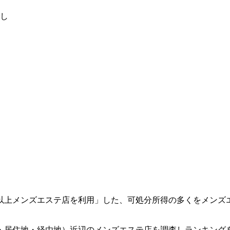
し
回以上メンズエステ店を利用」した、可処分所得の多くをメンズ
・居住地・経由地）近辺のメンズエステ店を調査しランキング