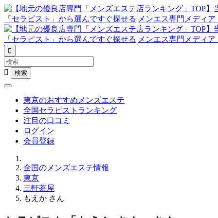


東京のおすすめメンズエステ
全国セラピストランキング
注目の口コミ
ログイン
会員登録
全国のメンズエステ情報
東京
三軒茶屋
もえか さん