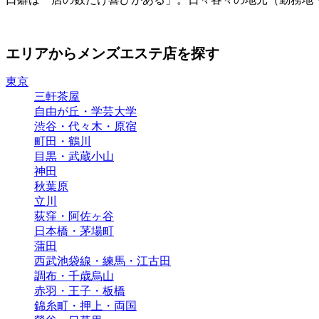
エリアからメンズエステ店を探す
東京
三軒茶屋
自由が丘・学芸大学
渋谷・代々木・原宿
町田・鶴川
目黒・武蔵小山
神田
秋葉原
立川
荻窪・阿佐ヶ谷
日本橋・茅場町
蒲田
西武池袋線・練馬・江古田
調布・千歳烏山
赤羽・王子・板橋
錦糸町・押上・両国