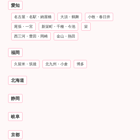
愛知
名古屋・名駅・納屋橋
大須・鶴舞
小牧・春日井
尾張・一宮
新栄町・千種・今池
栄
西三河・豊田・岡崎
金山・熱田
福岡
久留米・筑後
北九州・小倉
博多
北海道
静岡
岐阜
京都