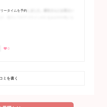
フリータイムを予約
しました。麻生さんにお迎えい
たが、首のシワやアゴラインのたるみがやや気にな
0

るには会員登録
コミを書く