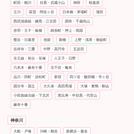
町田・鶴川
目黒・武蔵小山
神田
秋葉原
立川
荻窪・阿佐ヶ谷
日本橋・茅場町
蒲田
西武池袋線・練馬・江古田
調布・千歳烏山
赤羽・王子・板橋
錦糸町・押上・両国
鶯谷・日暮里
池袋
新橋
上野・浅草・御徒町
吉祥寺・三鷹
中野・高円寺
五反田
京王線・初台・笹塚
八王子・日野
六本木・麻布十番
北千住・亀有
品川・田町・浜松町
新宿
四ツ谷・飯田橋・市ヶ谷
国分寺・国立
大久保・高田馬場
大塚・巣鴨・駒込
小田急線沿線・下北沢
恵比寿・中目黒・代官山
麻布十番
神奈川
大船・戸塚
川崎・鶴見
新横浜・菊名