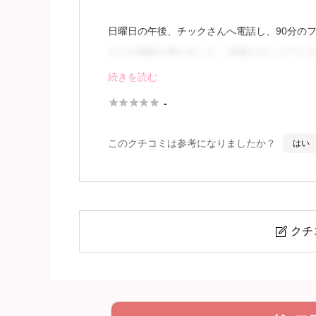
日曜日の午後、チックさんへ電話し、90分の
ただき施術を受けました。28歳とのことでし
りましたが、スタイルは抜群でした。
続きを読む





-
オプションの勧誘もなく、シ
このクチコミは参考になりましたか？
はい
続きを見
クチ

麻生 さくらこ (28)さん