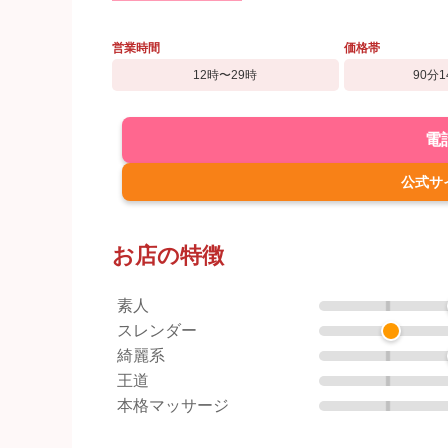
営業時間
価格帯
12時〜29時
90分1
電
公式サ
お店の特徴
素人
スレンダー
綺麗系
王道
本格マッサージ