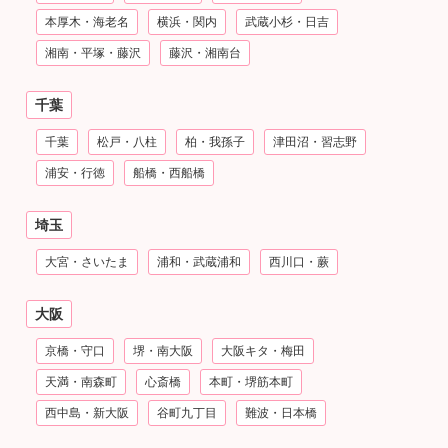
本厚木・海老名
横浜・関内
武蔵小杉・日吉
湘南・平塚・藤沢
藤沢・湘南台
千葉
千葉
松戸・八柱
柏・我孫子
津田沼・習志野
浦安・行徳
船橋・西船橋
埼玉
大宮・さいたま
浦和・武蔵浦和
西川口・蕨
大阪
京橋・守口
堺・南大阪
大阪キタ・梅田
天満・南森町
心斎橋
本町・堺筋本町
西中島・新大阪
谷町九丁目
難波・日本橋