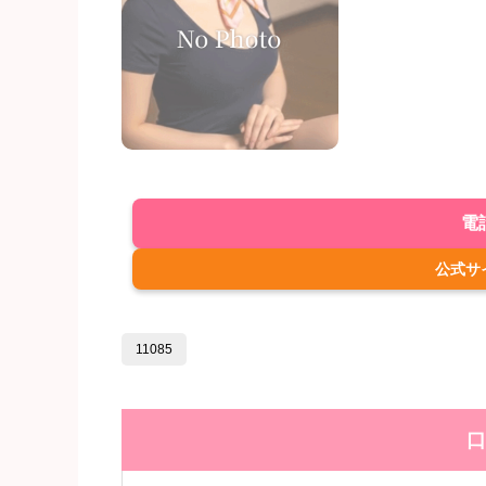
電
公式サ
11085
口