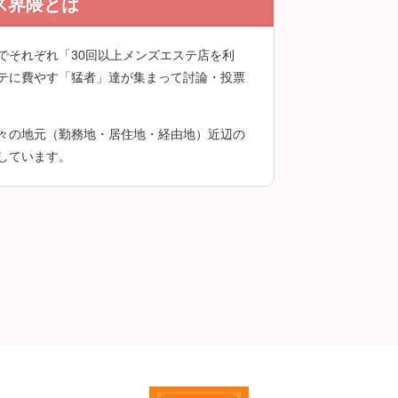
ス界隈とは
録後に投稿できます。
でそれぞれ「30回以上メンズエステ店を利
テに費やす「猛者」達が集まって討論・投票
々の地元（勤務地・居住地・経由地）近辺の
しています。