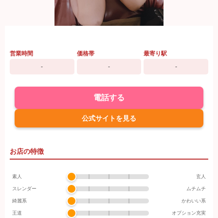
営業時間
価格帯
最寄り駅
-
-
-
電話する
公式サイトを見る
お店の特徴
素人
玄人
スレンダー
ムチムチ
綺麗系
かわいい系
王道
オプション充実