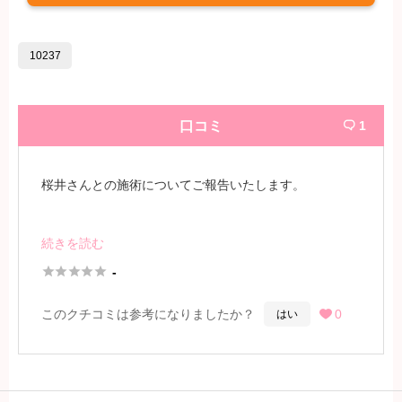
10237
口コミ
1

桜井さんとの施術についてご報告いたします。
当初予定してい
た嬢がお休みだったため、スタッフの提
続きを読む
案により桜井さんと施術を受けることになりました。ワ





-
ンルームだった点が決め手の一つです。個室であれば、
このクチコミは参考になりましたか？
0
はい

より大胆な施術を受けられる可能性があると考え
続きを見るには会員登録