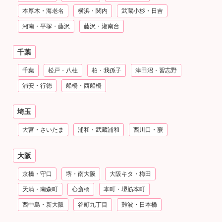
本厚木・海老名
横浜・関内
武蔵小杉・日吉
湘南・平塚・藤沢
藤沢・湘南台
千葉
千葉
松戸・八柱
柏・我孫子
津田沼・習志野
浦安・行徳
船橋・西船橋
埼玉
大宮・さいたま
浦和・武蔵浦和
西川口・蕨
大阪
京橋・守口
堺・南大阪
大阪キタ・梅田
天満・南森町
心斎橋
本町・堺筋本町
西中島・新大阪
谷町九丁目
難波・日本橋