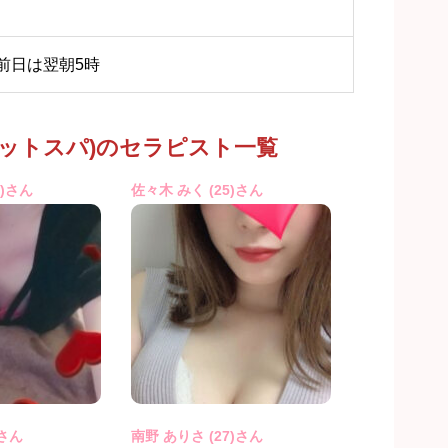
祝前日は翌朝5時
ティメットスパ)のセラピスト一覧
3)さん
佐々木 みく (25)さん
 さん
南野 ありさ (27)さん