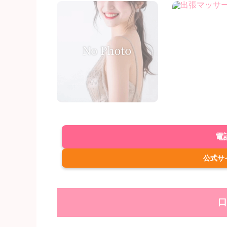
電
公式サ
口