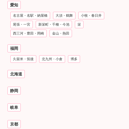
愛知
名古屋・名駅・納屋橋
大須・鶴舞
小牧・春日井
尾張・一宮
新栄町・千種・今池
栄
西三河・豊田・岡崎
金山・熱田
福岡
久留米・筑後
北九州・小倉
博多
北海道
静岡
岐阜
京都