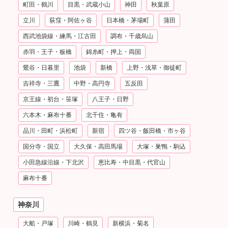
町田・鶴川
目黒・武蔵小山
神田
秋葉原
立川
荻窪・阿佐ヶ谷
日本橋・茅場町
蒲田
西武池袋線・練馬・江古田
調布・千歳烏山
赤羽・王子・板橋
錦糸町・押上・両国
鶯谷・日暮里
池袋
新橋
上野・浅草・御徒町
吉祥寺・三鷹
中野・高円寺
五反田
京王線・初台・笹塚
八王子・日野
六本木・麻布十番
北千住・亀有
品川・田町・浜松町
新宿
四ツ谷・飯田橋・市ヶ谷
国分寺・国立
大久保・高田馬場
大塚・巣鴨・駒込
小田急線沿線・下北沢
恵比寿・中目黒・代官山
麻布十番
神奈川
大船・戸塚
川崎・鶴見
新横浜・菊名