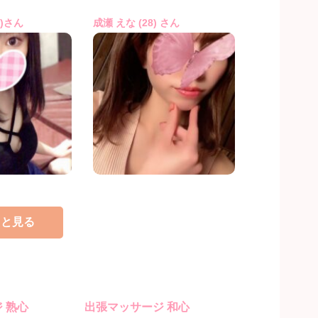
6)さん
成瀬 えな (28) さん
っと見る
 熟心
出張マッサージ 和心