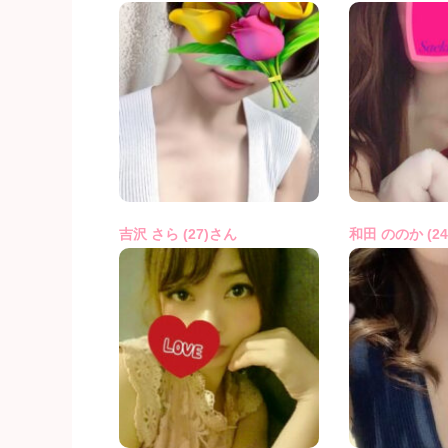
吉沢 さら (27)さん
和田 ののか (2