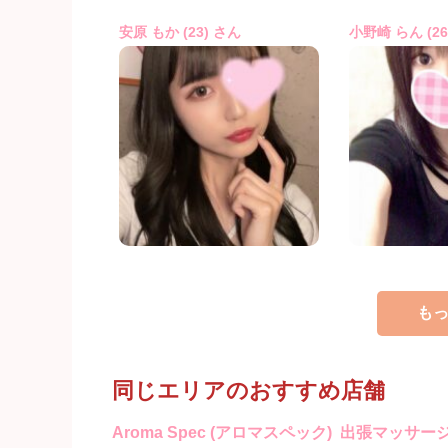
安原 もか (23) さん
小野崎 らん (2
も
同じエリアのおすすめ店舗
Aroma Spec (アロマスペック)
出張マッサージ