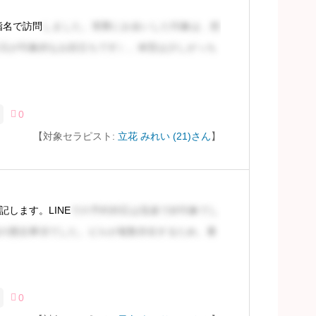
、指名で訪問
しました。実際にお会いした印象は、想
元が印象的なお顔立ちです）。体型は少しがっち

0
【対象セラピスト:
立花 みれい (21)さん
】
るには会員登録
します。LINE
での予約対応は迅速で好印象でし
の懸念事項でした。ビルが複数存在するため、番
します。

0