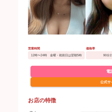
営業時間
価格帯
12時〜24時 金曜・祝前日は翌朝5時
90分1
電
公式サ
お店の特徴