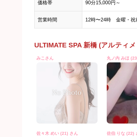
価格帯
90分15,000円～
営業時間
12時〜24時 金曜・
ULTIMATE SPA 新橋 (アル
みこさん
丸ノ内 みほ (2
佐々木 めい (21) さん
佐伯 りな (22)