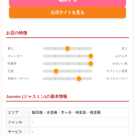
公式サイトを見る
お店の特徴
素人
玄人
スレンダー
ムチムチ
綺麗系
かわいい系
王道
オプション充実
本格マッサージ
オイルドバドバ
Jasmin (ジャスミン)の基本情報
エリア
飯田橋・水道橋・市ヶ谷・神楽坂・後楽園
ジャンル
-
サービス
-