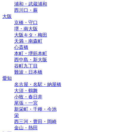
浦和・武蔵浦和
西川口・蕨
大阪
京橋・守口
堺・南大阪
大阪キタ・梅田
天満・南森町
心斎橋
本町・堺筋本町
西中島・新大阪
谷町九丁目
難波・日本橋
愛知
名古屋・名駅・納屋橋
大須・鶴舞
小牧・春日井
尾張・一宮
新栄町・千種・今池
栄
西三河・豊田・岡崎
金山・熱田