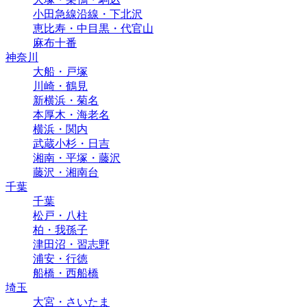
小田急線沿線・下北沢
恵比寿・中目黒・代官山
麻布十番
神奈川
大船・戸塚
川崎・鶴見
新横浜・菊名
本厚木・海老名
横浜・関内
武蔵小杉・日吉
湘南・平塚・藤沢
藤沢・湘南台
千葉
千葉
松戸・八柱
柏・我孫子
津田沼・習志野
浦安・行徳
船橋・西船橋
埼玉
大宮・さいたま