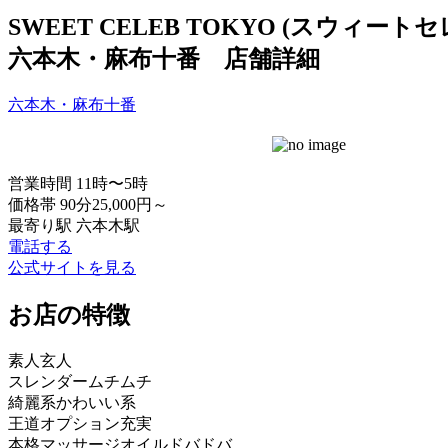
SWEET CELEB TOKYO (スウィー
六本木・麻布十番 店舗詳細
六本木・麻布十番
営業時間
11時〜5時
価格帯
90分25,000円～
最寄り駅
六本木駅
電話する
公式サイトを見る
お店の特徴
素人
玄人
スレンダー
ムチムチ
綺麗系
かわいい系
王道
オプション充実
本格マッサージ
オイルドバドバ