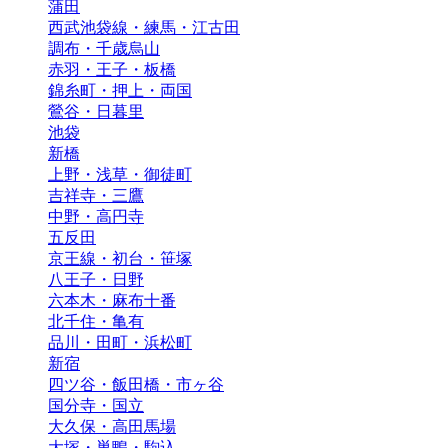
蒲田
西武池袋線・練馬・江古田
調布・千歳烏山
赤羽・王子・板橋
錦糸町・押上・両国
鶯谷・日暮里
池袋
新橋
上野・浅草・御徒町
吉祥寺・三鷹
中野・高円寺
五反田
京王線・初台・笹塚
八王子・日野
六本木・麻布十番
北千住・亀有
品川・田町・浜松町
新宿
四ツ谷・飯田橋・市ヶ谷
国分寺・国立
大久保・高田馬場
大塚・巣鴨・駒込