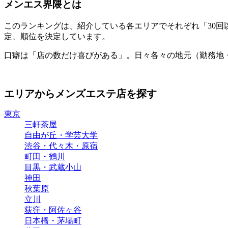
メンエス界隈とは
このランキングは、紹介している各エリアでそれぞれ「30
定、順位を決定しています。
口癖は「店の数だけ喜びがある」。日々各々の地元（勤務地
エリアからメンズエステ店を探す
東京
三軒茶屋
自由が丘・学芸大学
渋谷・代々木・原宿
町田・鶴川
目黒・武蔵小山
神田
秋葉原
立川
荻窪・阿佐ヶ谷
日本橋・茅場町