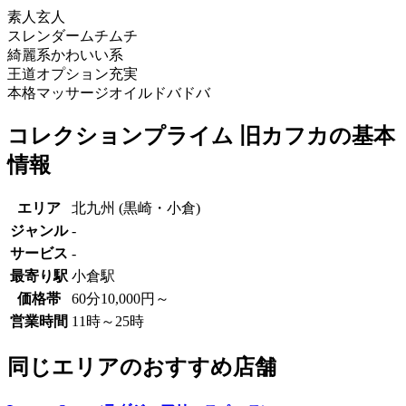
素人
玄人
スレンダー
ムチムチ
綺麗系
かわいい系
王道
オプション充実
本格マッサージ
オイルドバドバ
コレクションプライム 旧カフカの基本
情報
エリア
北九州 (黒崎・小倉)
ジャンル
-
サービス
-
最寄り駅
小倉駅
価格帯
60分10,000円～
営業時間
11時～25時
同じエリアのおすすめ店舗