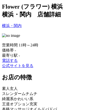
Flower (フラワー) 横浜
横浜・関内 店舗詳細
横浜・関内
営業時間
11時～24時
価格帯
-
最寄り駅
-
電話する
公式サイトを見る
お店の特徴
素人
玄人
スレンダー
ムチムチ
綺麗系
かわいい系
王道
オプション充実
本格マッサージ
オイルドバドバ