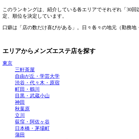
このランキングは、紹介している各エリアでそれぞれ「30
定、順位を決定しています。
口癖は「店の数だけ喜びがある」。日々各々の地元（勤務地
エリアからメンズエステ店を探す
東京
三軒茶屋
自由が丘・学芸大学
渋谷・代々木・原宿
町田・鶴川
目黒・武蔵小山
神田
秋葉原
立川
荻窪・阿佐ヶ谷
日本橋・茅場町
蒲田