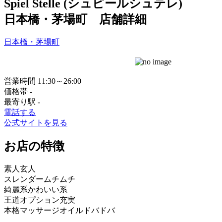
Spiel Stelle (シュピールシュテレ)
日本橋・茅場町 店舗詳細
日本橋・茅場町
営業時間
11:30～26:00
価格帯
-
最寄り駅
-
電話する
公式サイトを見る
お店の特徴
素人
玄人
スレンダー
ムチムチ
綺麗系
かわいい系
王道
オプション充実
本格マッサージ
オイルドバドバ