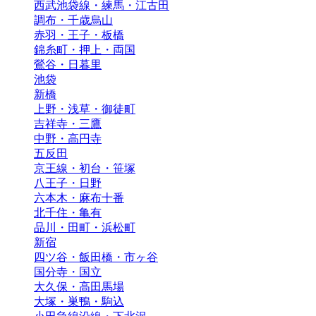
西武池袋線・練馬・江古田
調布・千歳烏山
赤羽・王子・板橋
錦糸町・押上・両国
鶯谷・日暮里
池袋
新橋
上野・浅草・御徒町
吉祥寺・三鷹
中野・高円寺
五反田
京王線・初台・笹塚
八王子・日野
六本木・麻布十番
北千住・亀有
品川・田町・浜松町
新宿
四ツ谷・飯田橋・市ヶ谷
国分寺・国立
大久保・高田馬場
大塚・巣鴨・駒込