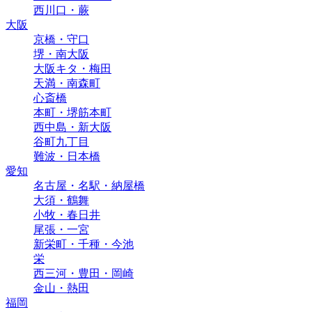
西川口・蕨
大阪
京橋・守口
堺・南大阪
大阪キタ・梅田
天満・南森町
心斎橋
本町・堺筋本町
西中島・新大阪
谷町九丁目
難波・日本橋
愛知
名古屋・名駅・納屋橋
大須・鶴舞
小牧・春日井
尾張・一宮
新栄町・千種・今池
栄
西三河・豊田・岡崎
金山・熱田
福岡