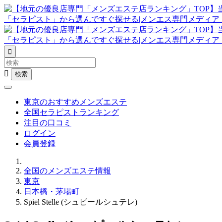


東京のおすすめメンズエステ
全国セラピストランキング
注目の口コミ
ログイン
会員登録
全国のメンズエステ情報
東京
日本橋・茅場町
Spiel Stelle (シュピールシュテレ)