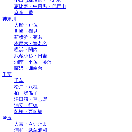
小田急線沿線・下北沢
恵比寿・中目黒・代官山
麻布十番
神奈川
大船・戸塚
川崎・鶴見
新横浜・菊名
本厚木・海老名
横浜・関内
武蔵小杉・日吉
湘南・平塚・藤沢
藤沢・湘南台
千葉
千葉
松戸・八柱
柏・我孫子
津田沼・習志野
浦安・行徳
船橋・西船橋
埼玉
大宮・さいたま
浦和・武蔵浦和