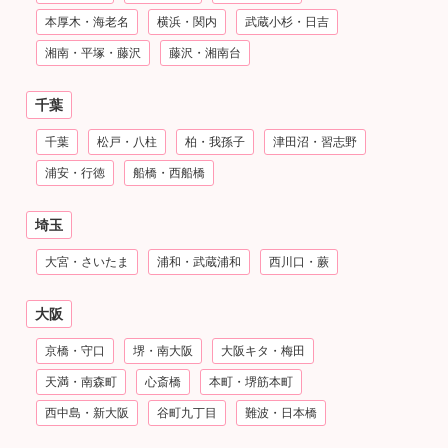
本厚木・海老名
横浜・関内
武蔵小杉・日吉
湘南・平塚・藤沢
藤沢・湘南台
千葉
千葉
松戸・八柱
柏・我孫子
津田沼・習志野
浦安・行徳
船橋・西船橋
埼玉
大宮・さいたま
浦和・武蔵浦和
西川口・蕨
大阪
京橋・守口
堺・南大阪
大阪キタ・梅田
天満・南森町
心斎橋
本町・堺筋本町
西中島・新大阪
谷町九丁目
難波・日本橋