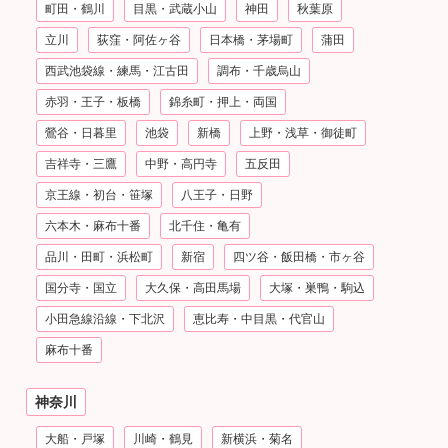
町田・鶴川
目黒・武蔵小山
神田
秋葉原
立川
荻窪・阿佐ヶ谷
日本橋・茅場町
蒲田
西武池袋線・練馬・江古田
調布・千歳烏山
赤羽・王子・板橋
錦糸町・押上・両国
鶯谷・日暮里
池袋
新橋
上野・浅草・御徒町
吉祥寺・三鷹
中野・高円寺
五反田
京王線・初台・笹塚
八王子・日野
六本木・麻布十番
北千住・亀有
品川・田町・浜松町
新宿
四ツ谷・飯田橋・市ヶ谷
国分寺・国立
大久保・高田馬場
大塚・巣鴨・駒込
小田急線沿線・下北沢
恵比寿・中目黒・代官山
麻布十番
神奈川
大船・戸塚
川崎・鶴見
新横浜・菊名