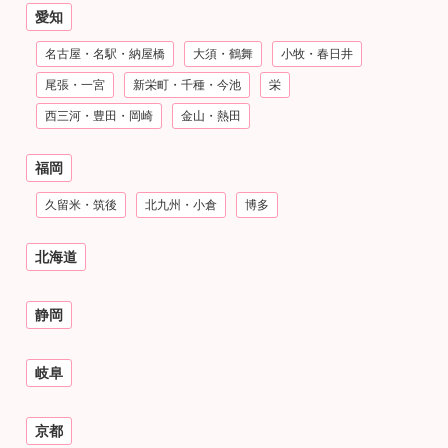
愛知
名古屋・名駅・納屋橋
大須・鶴舞
小牧・春日井
尾張・一宮
新栄町・千種・今池
栄
西三河・豊田・岡崎
金山・熱田
福岡
久留米・筑後
北九州・小倉
博多
北海道
静岡
岐阜
京都