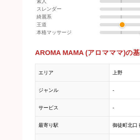
素人
スレンダー
綺麗系
王道
本格マッサージ
AROMA MAMA (アロマママ)の
エリア
上野
ジャンル
-
サービス
-
最寄り駅
御徒町北口 