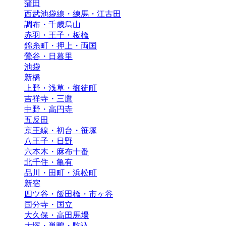
蒲田
西武池袋線・練馬・江古田
調布・千歳烏山
赤羽・王子・板橋
錦糸町・押上・両国
鶯谷・日暮里
池袋
新橋
上野・浅草・御徒町
吉祥寺・三鷹
中野・高円寺
五反田
京王線・初台・笹塚
八王子・日野
六本木・麻布十番
北千住・亀有
品川・田町・浜松町
新宿
四ツ谷・飯田橋・市ヶ谷
国分寺・国立
大久保・高田馬場
大塚・巣鴨・駒込