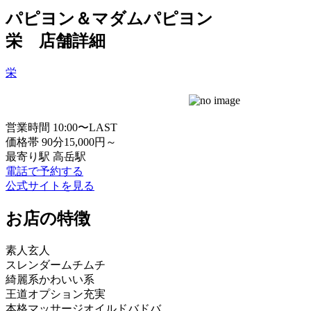
パピヨン＆マダムパピヨン
栄 店舗詳細
栄
営業時間
10:00〜LAST
価格帯
90分15,000円～
最寄り駅
高岳駅
電話で予約する
公式サイトを見る
お店の特徴
素人
玄人
スレンダー
ムチムチ
綺麗系
かわいい系
王道
オプション充実
本格マッサージ
オイルドバドバ