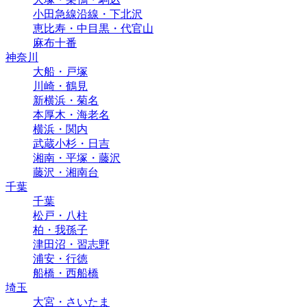
小田急線沿線・下北沢
恵比寿・中目黒・代官山
麻布十番
神奈川
大船・戸塚
川崎・鶴見
新横浜・菊名
本厚木・海老名
横浜・関内
武蔵小杉・日吉
湘南・平塚・藤沢
藤沢・湘南台
千葉
千葉
松戸・八柱
柏・我孫子
津田沼・習志野
浦安・行徳
船橋・西船橋
埼玉
大宮・さいたま