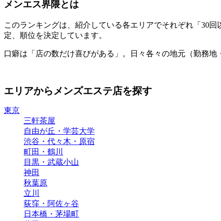
メンエス界隈とは
このランキングは、紹介している各エリアでそれぞれ「30
定、順位を決定しています。
口癖は「店の数だけ喜びがある」。日々各々の地元（勤務地
エリアからメンズエステ店を探す
東京
三軒茶屋
自由が丘・学芸大学
渋谷・代々木・原宿
町田・鶴川
目黒・武蔵小山
神田
秋葉原
立川
荻窪・阿佐ヶ谷
日本橋・茅場町