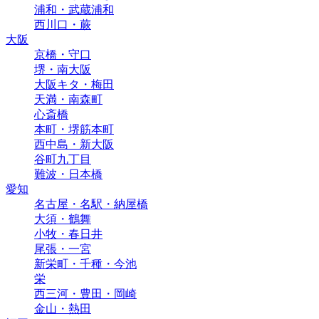
浦和・武蔵浦和
西川口・蕨
大阪
京橋・守口
堺・南大阪
大阪キタ・梅田
天満・南森町
心斎橋
本町・堺筋本町
西中島・新大阪
谷町九丁目
難波・日本橋
愛知
名古屋・名駅・納屋橋
大須・鶴舞
小牧・春日井
尾張・一宮
新栄町・千種・今池
栄
西三河・豊田・岡崎
金山・熱田